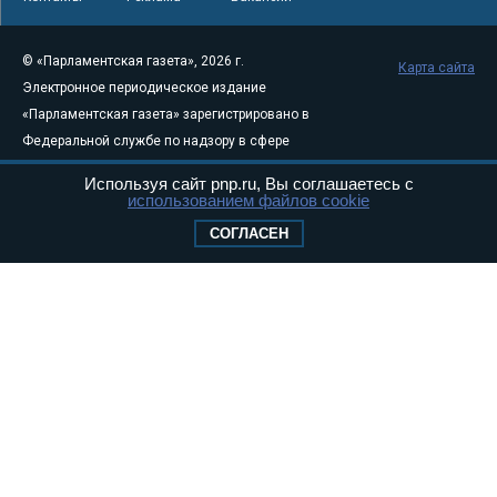
© «Парламентская газета», 2026 г.
Карта сайта
Электронное периодическое издание
«Парламентская газета» зарегистрировано в
Федеральной службе по надзору в сфере
связи, информационных технологий и
Используя сайт pnp.ru, Вы соглашаетесь с
массовых коммуникаций (Роскомнадзор) 05
использованием файлов cookie
августа 2011 года. 18+
СОГЛАСЕН
Свидетельство о регистрации Эл № ФС77-
46097
Учредитель — АНО «Парламентская газета»
Исполняющий обязанности главного
редактора — Абдуллаев М.Р.
Тел.: +7 (495) 637–69–79 E-mail:
pg@pnp.ru
«Парламентская газета» - официальное еженедельное издание
Федерального Собрания РФ. Издается с 1997 года. Учредители
газеты - Государственная Дума и Совет Федерации РФ. Официальный
публикатор федеральных конституционных законов, федеральных
законов и актов палат Федерального Собрания. «Парламентская