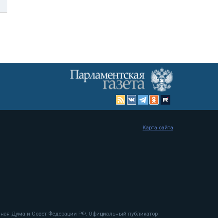
Карта сайта
енная Дума и Совет Федерации РФ. Официальный публикатор