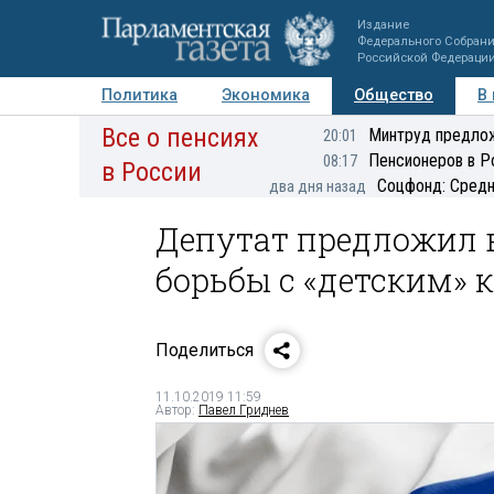
Издание
Федерального Собран
Российской Федераци
Политика
Экономика
Общество
В
Все о пенсиях
Фото
Авторы
Персоны
Мнения
Регионы
Минтруд предлож
20:01
Пенсионеров в Р
08:17
в России
Соцфонд: Средн
два дня назад
Депутат предложил 
борьбы с «детским» 
Поделиться
11.10.2019 11:59
Автор:
Павел Гриднев