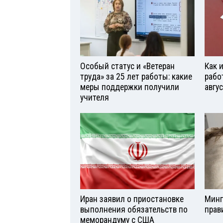
Особый статус и «Ветеран
Как 
труда» за 25 лет работы: какие
рабо
меры поддержки получили
авгу
учителя
Иран заявил о приостановке
Минп
выполнения обязательств по
прав
меморандуму с США