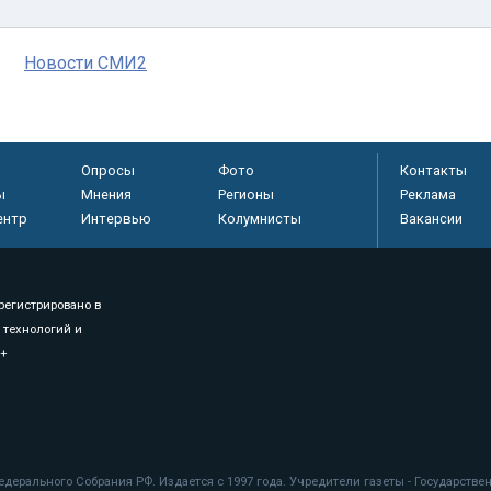
Новости СМИ2
Опросы
Фото
Контакты
ы
Мнения
Регионы
Реклама
ентр
Интервью
Колумнисты
Вакансии
регистрировано в
 технологий и
8+
.
дерального Собрания РФ. Издается с 1997 года. Учредители газеты - Государств