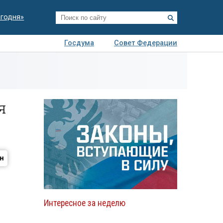
егодня»
Госдума
Совет Федерации
я
Авто
Недвижимость
Технологии
иза
я
Интересное за неделю