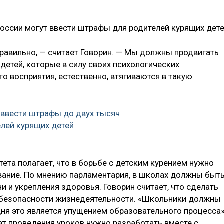
России могут ввести штрафы для родителей курящих дете
 правильно, — считает Говорин. — Мы должны продвигать
детей, которые в силу своих психологических
го восприятия, естественно, втягиваются в такую
ввести штрафы до двух тысяч
елей курящих детей
ета полагает, что в борьбе с детским курением нужно
вание. По мнению парламентария, в школах должны быт
 и укрепления здоровья. Говорин считает, что сделать
м безопасности жизнедеятельности. «Школьники должны
одня это является упущением образовательного процесса»
ат проведения уроков нужно разработать вместе с