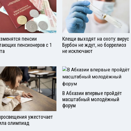
изменятся пенсии
Клещи выходят на охоту: вирус
тающих пенсионеров с 1
Бурбон не ждут, но боррелиоз
ста
не исключают
В Абхазии впервые пройдёт
масштабный молодёжный
форум
росвещения ужесточает
ила олимпиад