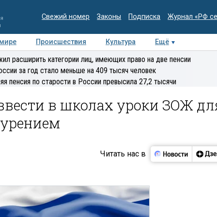
Свежий номер
Законы
Подписка
Журнал «РФ с
ия
и
 мире
Происшествия
Культура
Ещё
Медиацентр
Интервью
Колумнисты
Делова
ил расширить категории лиц, имеющих право на две пенсии
эксперт
оссии за год стало меньше на 409 тысяч человек
яя пенсия по старости в России превысила 27,2 тысячи
ввести в школах уроки ЗОЖ дл
курением
Читать нас в