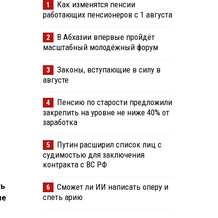
Как изменятся пенсии
1
работающих пенсионеров с 1 августа
В Абхазии впервые пройдёт
2
масштабный молодёжный форум
Законы, вступающие в силу в
3
августе
Пенсию по старости предложили
4
закрепить на уровне не ниже 40% от
заработка
Путин расширил список лиц с
5
судимостью для заключения
контракта с ВС РФ
ть
Сможет ли ИИ написать оперу и
6
спеть арию
не