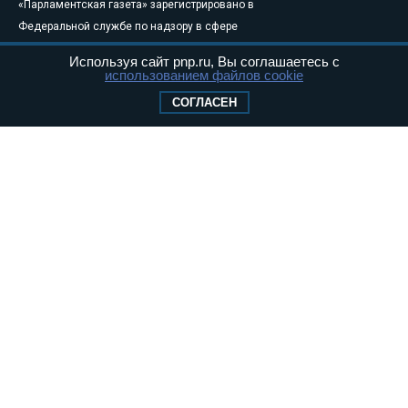
«Парламентская газета» зарегистрировано в
Федеральной службе по надзору в сфере
связи, информационных технологий и
Используя сайт pnp.ru, Вы соглашаетесь с
массовых коммуникаций (Роскомнадзор) 05
использованием файлов cookie
августа 2011 года. 18+
СОГЛАСЕН
Свидетельство о регистрации Эл № ФС77-
46097
Учредитель — АНО «Парламентская газета»
Исполняющий обязанности главного
редактора — Абдуллаев М.Р.
Тел.: +7 (495) 637–69–79 E-mail:
pg@pnp.ru
«Парламентская газета» - официальное еженедельное издание
Федерального Собрания РФ. Издается с 1997 года. Учредители
газеты - Государственная Дума и Совет Федерации РФ. Официальный
публикатор федеральных конституционных законов, федеральных
законов и актов палат Федерального Собрания. «Парламентская
газета» имеет пункты печати и представительства в десяти субъектах
федерации.
Сайт «Парламентской газеты» - это оперативные новости и
достоверная информация о принимаемых в стране законах и
деятельности депутатов и сенаторов. При использовании материалов