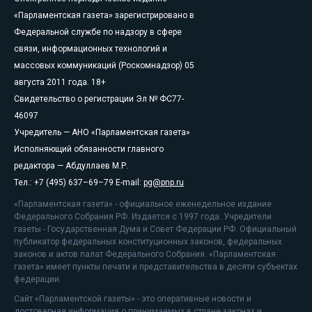
«Парламентская газета» зарегистрировано в
Федеральной службе по надзору в сфере
связи, информационных технологий и
массовых коммуникаций (Роскомнадзор) 05
августа 2011 года. 18+
Свидетельство о регистрации Эл № ФС77-
46097
Учредитель — АНО «Парламентская газета»
Исполняющий обязанности главного
редактора — Абдуллаев М.Р.
Тел.: +7 (495) 637–69–79 E-mail:
pg@pnp.ru
«Парламентская газета» - официальное еженедельное издание
Федерального Собрания РФ. Издается с 1997 года. Учредители
газеты - Государственная Дума и Совет Федерации РФ. Официальный
публикатор федеральных конституционных законов, федеральных
законов и актов палат Федерального Собрания. «Парламентская
газета» имеет пункты печати и представительства в десяти субъектах
федерации.
Сайт «Парламентской газеты» - это оперативные новости и
достоверная информация о принимаемых в стране законах и