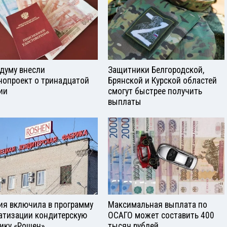
сдуму внесли
Защитники Белгородской,
нопроект о тринадцатой
Брянской и Курской областей
ии
смогут быстрее получить
выплаты
ия включила в программу
Максимальная выплата по
атизации кондитерскую
ОСАГО может составить 400
ику «Рошен»
тысяч рублей