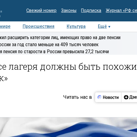
Свежий номер
Законы
Подписка
Журнал «РФ с
ия
и
 мире
Происшествия
Культура
Ещё
Медиацентр
Интервью
Колумнисты
Делова
ил расширить категории лиц, имеющих право на две пенсии
эксперт
оссии за год стало меньше на 409 тысяч человек
я пенсия по старости в России превысила 27,2 тысячи
се лагеря должны быть похожи
к»
Читать нас в