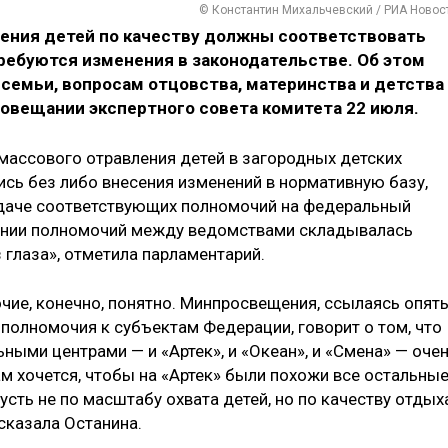
© Константин Михальчевский / РИА Новос
ления детей по качеству должны соответствовать
ребуются изменения в законодательстве. Об этом
семьи, вопросам отцовства, материнства и детства
совещании экспертного совета комитета 22 июля.
 массового отравления детей в загородных детских
тись без либо внесения изменений в нормативную базу,
едаче соответствующих полномочий на федеральный
лении полномочий между ведомствами складывалась
з глаза», отметила парламентарий.
чие, конечно, понятно. Минпросвещения, ссылаясь опят
полномочия к субъектам Федерации, говорит о том, что
ьными центрами — и «Артек», и «Океан», и «Смена» — оче
м хочется, чтобы на «Артек» были похожи все остальны
усть не по масштабу охвата детей, но по качеству отдых
 сказала Останина.