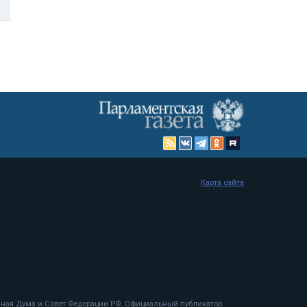
Карта сайта
енная Дума и Совет Федерации РФ. Официальный публикатор