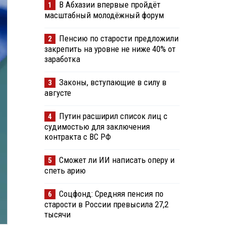
В Абхазии впервые пройдёт
1
масштабный молодёжный форум
Пенсию по старости предложили
2
закрепить на уровне не ниже 40% от
заработка
Законы, вступающие в силу в
3
августе
Путин расширил список лиц с
4
судимостью для заключения
контракта с ВС РФ
Сможет ли ИИ написать оперу и
5
спеть арию
Соцфонд: Средняя пенсия по
6
старости в России превысила 27,2
тысячи