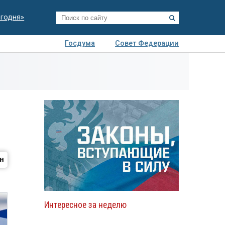
егодня»
Госдума
Совет Федерации
я
Авто
Недвижимость
Технологии
иза
Интересное за неделю