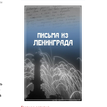
ти
ь
нь
е
а