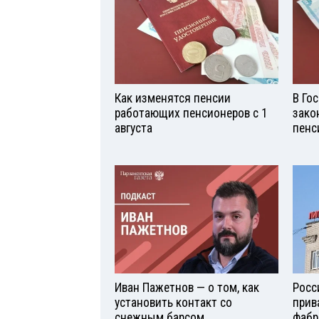
Как изменятся пенсии
В Го
работающих пенсионеров с 1
зако
августа
пенс
Иван Пажетнов — о том, как
Росс
установить контакт со
прив
снежным барсом
фабр