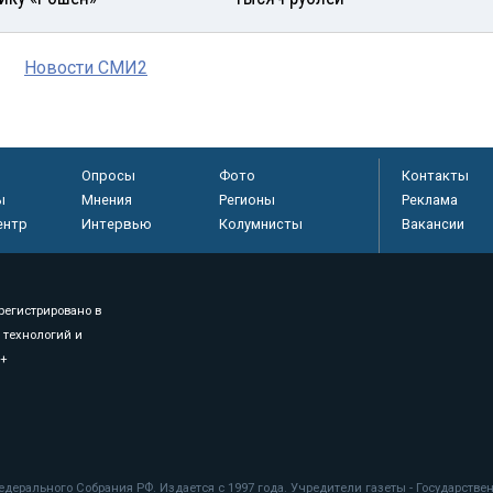
Новости СМИ2
Опросы
Фото
Контакты
ы
Мнения
Регионы
Реклама
ентр
Интервью
Колумнисты
Вакансии
регистрировано в
 технологий и
8+
.
дерального Собрания РФ. Издается с 1997 года. Учредители газеты - Государств