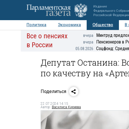
Издание
Федерального Собран
Российской Федераци
Политика
Экономика
Общество
В
Все о пенсиях
Фото
Авторы
Персоны
Мнения
Регионы
Минтруд предлож
вчера
Пенсионеров в Р
вчера
в России
Соцфонд: Средня
05.08.2026
Депутат Останина: В
по качеству на «Арте
Поделиться
22.07.2024 14:15
Автор:
Василиса Киреева