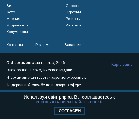
Видео
Опросы
Фото
Персоны
Мнения
Регионы
Медиацентр
Интервью
Колумнисты
Контакты
Реклама
Вакансии
© «Парламентская газета», 2026 г.
Карта сайта
Электронное периодическое издание
«Парламентская газета» зарегистрировано в
Федеральной службе по надзору в сфере
связи, информационных технологий и
Используя сайт pnp.ru, Вы соглашаетесь с
массовых коммуникаций (Роскомнадзор) 05
использованием файлов cookie
августа 2011 года. 18+
СОГЛАСЕН
Свидетельство о регистрации Эл № ФС77-
46097
Учредитель — АНО «Парламентская газета»
Исполняющий обязанности главного