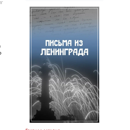
ПГ
в
о