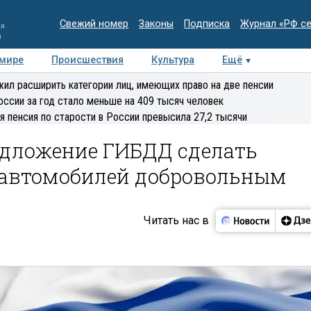
Свежий номер
Законы
Подписка
Журнал «РФ с
ия
и
 мире
Происшествия
Культура
Ещё
Медиацентр
Интервью
Колумнисты
Делова
ил расширить категории лиц, имеющих право на две пенсии
эксперт
оссии за год стало меньше на 409 тысяч человек
я пенсия по старости в России превысила 27,2 тысячи
едложение ГИБДД сделать
 автомобилей добровольным
Читать нас в