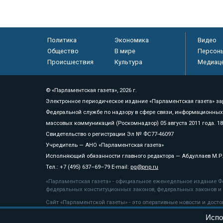
Политика
Экономика
Видео
Общество
В мире
Персон
Происшествия
Культура
Медиац
© «Парламентская газета», 2026 г.
Электронное периодическое издание «Парламентская газета» за
Федеральной службе по надзору в сфере связи, информационных
массовых коммуникаций (Роскомнадзор) 05 августа 2011 года. 1
Свидетельство о регистрации Эл № ФС77-46097
Учредитель — АНО «Парламентская газета»
Исполняющий обязанности главного редактора — Абдуллаев М.Р
Тел.: +7 (495) 637–69–79 E-mail:
pg@pnp.ru
«Парламентская газета» - официальное еженедельное издание Фе
федеральных конституционных законов, федеральных законов и а
Сайт «Парламентской газеты» - это оперативные новости и дост
«Парламентской газеты» активная ссылка на pnp.ru обязательна.
Испо