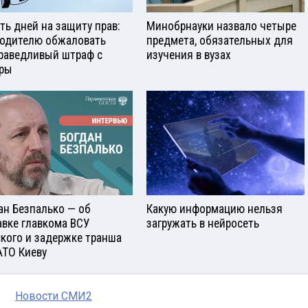
ть дней на защиту прав:
Минобрнауки назвало четыре
водителю обжаловать
предмета, обязательных для
раведливый штраф с
изучения в вузах
ры
ан Безпалько — об
Какую информацию нельзя
авке главкома ВСУ
загружать в нейросеть
кого и задержке транша
АТО Киеву
Новости СМИ2