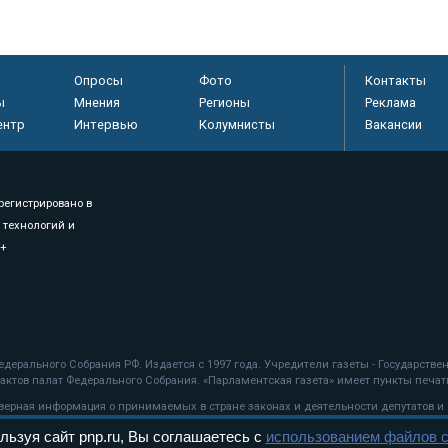
Опросы
Фото
Контакты
ы
Мнения
Регионы
Реклама
ентр
Интервью
Колумнисты
Вакансии
регистрировано в
 технологий и
8+
.
дерального Собрания РФ. Издается с 1997 года. Учредители газеты - Государств
ктов палат Федерального Собрания. «Парламентская газета» имеет пункты печати
оверная информация о принимаемых в стране законах и деятельности депутатов и
льзуя сайт pnp.ru, Вы соглашаетесь с
использованием файлов c