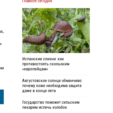
Главное сегодня
х,
ь
Испанские слизни: как
противостоять скользким
ом
«европейцам»
Августовское солнце обманчиво:
почему коже необходима защита
даже в конце лета
Государство поможет сельским
пекарям испечь колобок