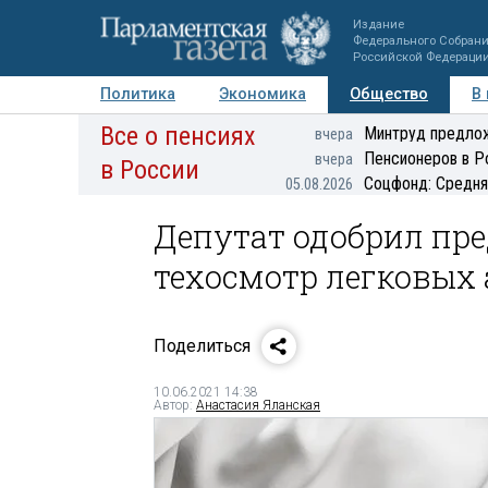
Издание
Федерального Собран
Российской Федераци
Политика
Экономика
Общество
В
Все о пенсиях
Фото
Авторы
Персоны
Мнения
Регионы
Минтруд предлож
вчера
Пенсионеров в Р
вчера
в России
Соцфонд: Средня
05.08.2026
Депутат одобрил пр
техосмотр легковых
Поделиться
10.06.2021 14:38
Автор:
Анастасия Яланская