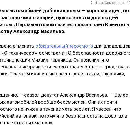
© Игорь Самохвалов / 
вых автомобилей добровольным — хорошая идея, но
зрастало число аварий, нужно ввести для людей
 этом «Парламентской газете» сказал член Комитета
ьству Александр Васильев.
ерена отменить
обязательный техосмотр
для владельце
ы «О техническом осмотре» и «О безопасности дорожног
втоинспекции Михаил Черников. Он пояснил, что
сованы в исправности своего транспортного средства, а
у. При этом инициатива не затронет такси, грузовики,
ешению, — сказал депутат Александр Васильев. — Более
арых автомобилей вообще бессмыслен. Они их почти
осмотр не нужен в течение четырёх лет. Я уверен, что
йский автопарк, потому что безопасность на дорогах в
возраста наших машин».