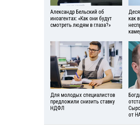
Александр Бельский об
Деся
иноагентах: «Как они будут
как 
смотреть людям в глаза?»
несп
каме
Для молодых специалистов
Богд
предложили снизить ставку
отст
НДФЛ
Сырс
от Н