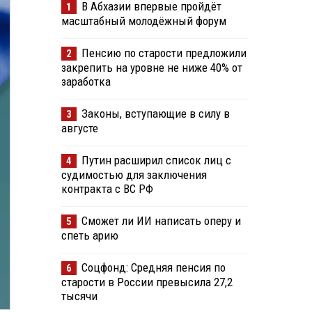
В Абхазии впервые пройдёт
1
масштабный молодёжный форум
Пенсию по старости предложили
2
закрепить на уровне не ниже 40% от
заработка
Законы, вступающие в силу в
3
августе
Путин расширил список лиц с
4
судимостью для заключения
контракта с ВС РФ
Сможет ли ИИ написать оперу и
5
спеть арию
Соцфонд: Средняя пенсия по
6
старости в России превысила 27,2
тысячи