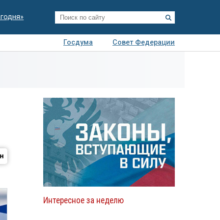
егодня»
Госдума
Совет Федерации
я
Авто
Недвижимость
Технологии
иза
Интересное за неделю