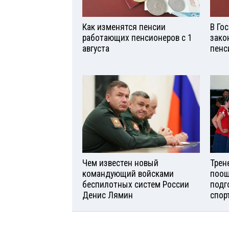
Как изменятся пенсии
В Го
работающих пенсионеров с 1
зако
августа
пенс
Чем известен новый
Трен
командующий войсками
поощ
беспилотных систем России
подг
Денис Лямин
спор