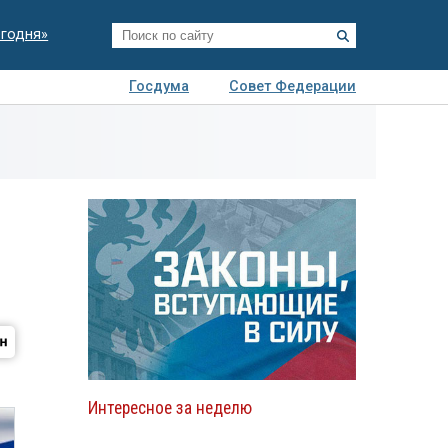
егодня»
Госдума
Совет Федерации
я
Авто
Недвижимость
Технологии
иза
Интересное за неделю