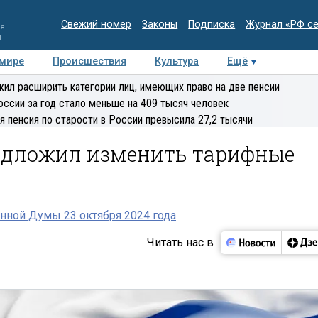
Свежий номер
Законы
Подписка
Журнал «РФ с
ия
и
 мире
Происшествия
Культура
Ещё
Медиацентр
Интервью
Колумнисты
Делова
ил расширить категории лиц, имеющих право на две пенсии
эксперт
оссии за год стало меньше на 409 тысяч человек
я пенсия по старости в России превысила 27,2 тысячи
едложил изменить тарифные
нной Думы 23 октября 2024 года
Читать нас в