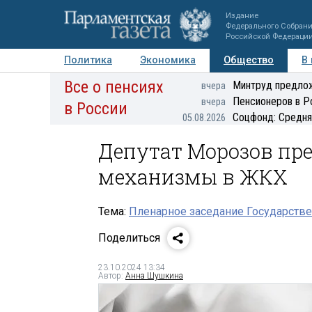
Издание
Федерального Собран
Российской Федераци
Политика
Экономика
Общество
В
Все о пенсиях
Фото
Авторы
Персоны
Мнения
Регионы
Минтруд предлож
вчера
Пенсионеров в Р
вчера
в России
Соцфонд: Средня
05.08.2026
Депутат Морозов пр
механизмы в ЖКХ
Тема:
Пленарное заседание Государстве
Поделиться
23.10.2024 13:34
Автор:
Анна Шушкина