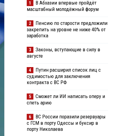
В Абхазии впервые пройдёт
1
масштабный молодёжный форум
Пенсию по старости предложили
2
закрепить на уровне не ниже 40% от
заработка
Законы, вступающие в силу в
3
августе
Путин расширил список лиц с
4
судимостью для заключения
контракта с ВС РФ
Сможет ли ИИ написать оперу и
5
спеть арию
ВС России поразили резервуары
6
с ГСМ в порту Одессы и буксир в
порту Николаева