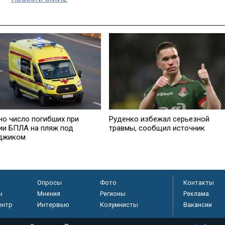
но число погибших при
Руденко избежал серьезной
ии БПЛА на пляж под
травмы, сообщил источник
джиком
Опросы
Фото
Контакты
ы
Мнения
Регионы
Реклама
ентр
Интервью
Колумнисты
Вакансии