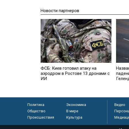
Новости партнеров
ФСБ: Киев готовил атаку на
Назва
аэродром в Ростове 13 дронами с
паден
ИИ
Гелен
Политика
Экономика
Видео
Общество
В мире
Персон
Происшествия
Культура
Медиац