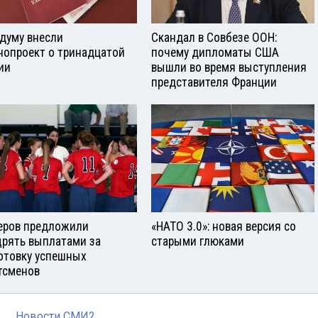
сдуму внесли
Скандал в Совбезе ООН:
нопроект о тринадцатой
почему дипломаты США
ии
вышли во время выступления
представителя Франции
еров предложили
«НАТО 3.0»: новая версия со
рять выплатами за
старыми глюками
отовку успешных
тсменов
Новости СМИ2