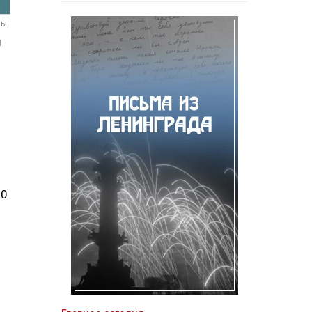
мы
м
20