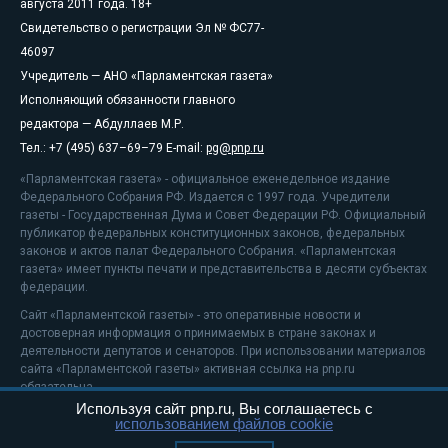
августа 2011 года. 18+
Свидетельство о регистрации Эл № ФС77-
46097
Учредитель — АНО «Парламентская газета»
Исполняющий обязанности главного
редактора — Абдуллаев М.Р.
Тел.: +7 (495) 637–69–79 E-mail:
pg@pnp.ru
«Парламентская газета» - официальное еженедельное издание
Федерального Собрания РФ. Издается с 1997 года. Учредители
газеты - Государственная Дума и Совет Федерации РФ. Официальный
публикатор федеральных конституционных законов, федеральных
законов и актов палат Федерального Собрания. «Парламентская
газета» имеет пункты печати и представительства в десяти субъектах
федерации.
Сайт «Парламентской газеты» - это оперативные новости и
достоверная информация о принимаемых в стране законах и
деятельности депутатов и сенаторов. При использовании материалов
сайта «Парламентской газеты» активная ссылка на pnp.ru
обязательна.
Используя сайт pnp.ru, Вы соглашаетесь с
На информационном ресурсе применяются
рекомендательные
использованием файлов cookie
технологии