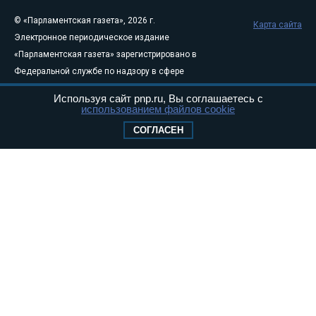
© «Парламентская газета», 2026 г.
Карта сайта
Электронное периодическое издание
«Парламентская газета» зарегистрировано в
Федеральной службе по надзору в сфере
связи, информационных технологий и
Используя сайт pnp.ru, Вы соглашаетесь с
массовых коммуникаций (Роскомнадзор) 05
использованием файлов cookie
августа 2011 года. 18+
СОГЛАСЕН
Свидетельство о регистрации Эл № ФС77-
46097
Учредитель — АНО «Парламентская газета»
Исполняющий обязанности главного
редактора — Абдуллаев М.Р.
Тел.: +7 (495) 637–69–79 E-mail:
pg@pnp.ru
«Парламентская газета» - официальное еженедельное издание
Федерального Собрания РФ. Издается с 1997 года. Учредители
газеты - Государственная Дума и Совет Федерации РФ. Официальный
публикатор федеральных конституционных законов, федеральных
законов и актов палат Федерального Собрания. «Парламентская
газета» имеет пункты печати и представительства в десяти субъектах