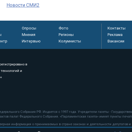
Новости СМИ2
Опросы
Фото
Контакты
ы
Мнения
Регионы
Реклама
ентр
Интервью
Колумнисты
Вакансии
регистрировано в
 технологий и
8+
.
дерального Собрания РФ. Издается с 1997 года. Учредители газеты - Государств
ктов палат Федерального Собрания. «Парламентская газета» имеет пункты печати
оверная информация о принимаемых в стране законах и деятельности депутатов и