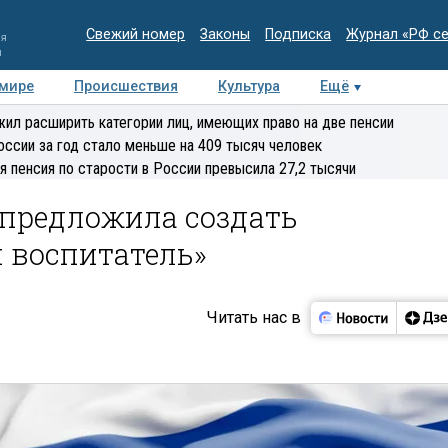
Свежий номер
Законы
Подписка
Журнал «РФ с
ия
и
 мире
Происшествия
Культура
Ещё
Медиацентр
Интервью
Колумнисты
Делова
ил расширить категории лиц, имеющих право на две пенсии
эксперт
оссии за год стало меньше на 409 тысяч человек
я пенсия по старости в России превысила 27,2 тысячи
 предложила создать
 воспитатель»
Читать нас в