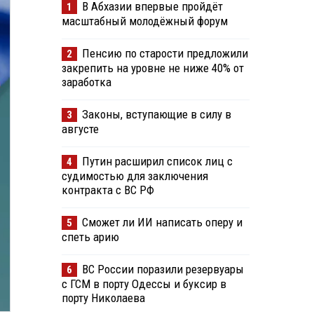
В Абхазии впервые пройдёт
1
масштабный молодёжный форум
Пенсию по старости предложили
2
закрепить на уровне не ниже 40% от
заработка
Законы, вступающие в силу в
3
августе
Путин расширил список лиц с
4
судимостью для заключения
контракта с ВС РФ
Сможет ли ИИ написать оперу и
5
спеть арию
ВС России поразили резервуары
6
с ГСМ в порту Одессы и буксир в
порту Николаева