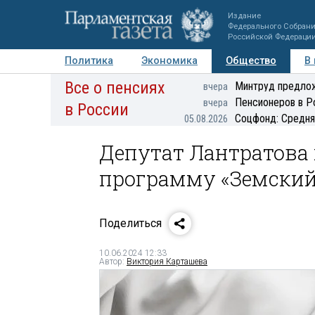
Издание
Федерального Собран
Российской Федераци
Политика
Экономика
Общество
В
Все о пенсиях
Фото
Авторы
Персоны
Мнения
Регионы
Минтруд предлож
вчера
Пенсионеров в Р
вчера
в России
Соцфонд: Средня
05.08.2026
Депутат Лантратова
программу «Земский
Поделиться
10.06.2024 12:33
Автор:
Виктория Карташева