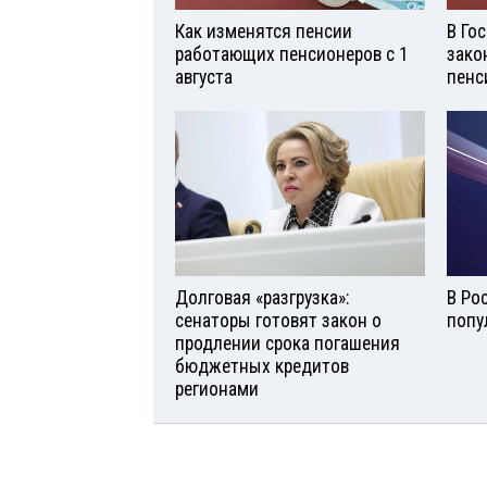
Как изменятся пенсии
В Го
работающих пенсионеров с 1
зако
августа
пенс
Долговая «разгрузка»:
В Ро
сенаторы готовят закон о
попу
продлении срока погашения
бюджетных кредитов
регионами