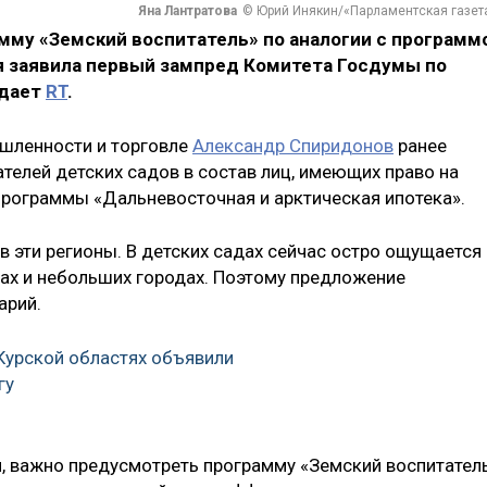
Яна Лантратова
© Юрий Инякин/«Парламентская газет
му «Земский воспитатель» по аналогии с программ
ня заявила первый зампред Комитета Госдумы по
едает
RT
.
шленности и торговле
Александр Спиридонов
ранее
елей детских садов в состав лиц, имеющих право на
 программы «Дальневосточная и арктическая ипотека».
в эти регионы. В детских садах сейчас остро ощущается
лах и небольших городах. Поэтому предложение
арий.
Курской областях объявили
гу
, важно предусмотреть программу «Земский воспитател