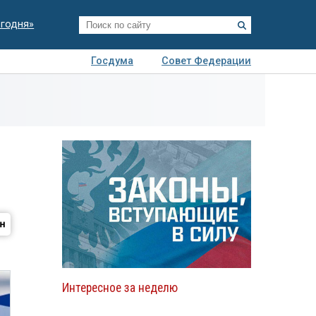
егодня»
Госдума
Совет Федерации
я
Авто
Недвижимость
Технологии
иза
Интересное за неделю