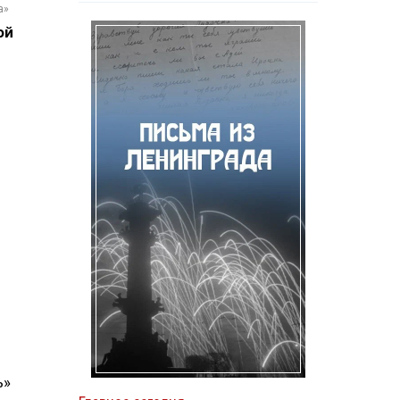
а»
ой
ь»