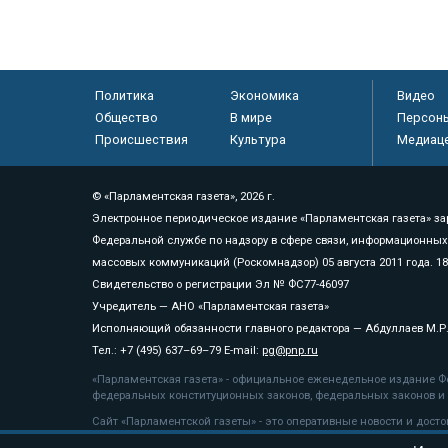
Политика
Экономика
Видео
Общество
В мире
Персон
Происшествия
Культура
Медиац
© «Парламентская газета», 2026 г.
Электронное периодическое издание «Парламентская газета» за
Федеральной службе по надзору в сфере связи, информационных
массовых коммуникаций (Роскомнадзор) 05 августа 2011 года. 1
Свидетельство о регистрации Эл № ФС77-46097
Учредитель — АНО «Парламентская газета»
Исполняющий обязанности главного редактора — Абдуллаев М.Р
Тел.: +7 (495) 637–69–79 E-mail:
pg@pnp.ru
«Парламентская газета» - официальное еженедельное издание Фе
федеральных конституционных законов, федеральных законов и а
Сайт «Парламентской газеты» - это оперативные новости и дост
«Парламентской газеты» активная ссылка на pnp.ru обязательна.