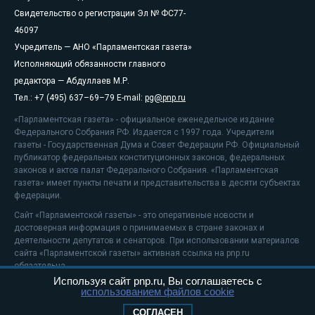
Свидетельство о регистрации Эл № ФС77-
46097
Учредитель — АНО «Парламентская газета»
Исполняющий обязанности главного
редактора — Абдуллаев М.Р.
Тел.: +7 (495) 637–69–79 E-mail:
pg@pnp.ru
«Парламентская газета» - официальное еженедельное издание
Федерального Собрания РФ. Издается с 1997 года. Учредители
газеты - Государственная Дума и Совет Федерации РФ. Официальный
публикатор федеральных конституционных законов, федеральных
законов и актов палат Федерального Собрания. «Парламентская
газета» имеет пункты печати и представительства в десяти субъектах
федерации.
Сайт «Парламентской газеты» - это оперативные новости и
достоверная информация о принимаемых в стране законах и
деятельности депутатов и сенаторов. При использовании материалов
сайта «Парламентской газеты» активная ссылка на pnp.ru
обязательна.
Используя сайт pnp.ru, Вы соглашаетесь с
На информационном ресурсе применяются
рекомендательные
использованием файлов cookie
технологии
Положение о защите персональных данных
СОГЛАСЕН