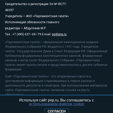
Свидетельство о регистрации Эл № ФС77-
46097
Учредитель — АНО «Парламентская газета»
Исполняющий обязанности главного
редактора — Абдуллаев М.Р.
Тел.: +7 (495) 637–69–79 E-mail:
pg@pnp.ru
«Парламентская газета» - официальное еженедельное издание
Федерального Собрания РФ. Издается с 1997 года. Учредители
газеты - Государственная Дума и Совет Федерации РФ. Официальный
публикатор федеральных конституционных законов, федеральных
законов и актов палат Федерального Собрания. «Парламентская
газета» имеет пункты печати и представительства в десяти субъектах
федерации.
Сайт «Парламентской газеты» - это оперативные новости и
достоверная информация о принимаемых в стране законах и
деятельности депутатов и сенаторов. При использовании материалов
сайта «Парламентской газеты» активная ссылка на pnp.ru
обязательна.
Используя сайт pnp.ru, Вы соглашаетесь с
На информационном ресурсе применяются
рекомендательные
использованием файлов cookie
технологии
Положение о защите персональных данных
СОГЛАСЕН