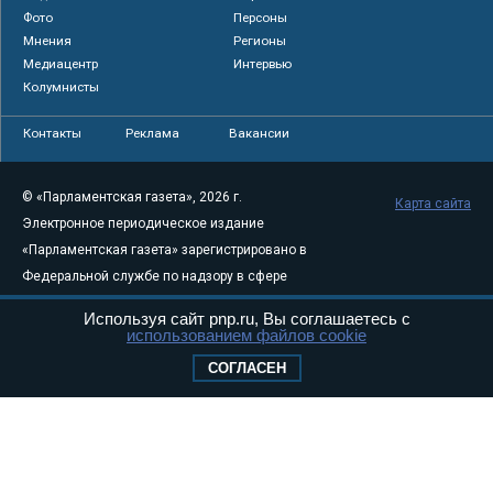
Фото
Персоны
Мнения
Регионы
Медиацентр
Интервью
Колумнисты
Контакты
Реклама
Вакансии
© «Парламентская газета», 2026 г.
Карта сайта
Электронное периодическое издание
«Парламентская газета» зарегистрировано в
Федеральной службе по надзору в сфере
связи, информационных технологий и
Используя сайт pnp.ru, Вы соглашаетесь с
массовых коммуникаций (Роскомнадзор) 05
использованием файлов cookie
августа 2011 года. 18+
СОГЛАСЕН
Свидетельство о регистрации Эл № ФС77-
46097
Учредитель — АНО «Парламентская газета»
Исполняющий обязанности главного
редактора — Абдуллаев М.Р.