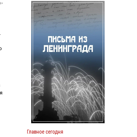
а»
.
о
с
я
Главное сегодня