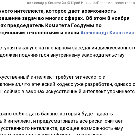
Александр Хинштейн
© Юрий Инякин/«Парламентская газет
нного интеллекта, которое дает возможность
решение задач во многих сферах. Об этом 8 ноября
етях председатель Комитета Госдумы по
ационным технологиям и связи
Александр Хинштейн
ыступая накануне на пленарном заседании дискуссионног
т должен подчиняться внутреннему законодательству
скусственный интеллект требует этического и
апомнил, что этический кодекс уже разработан, однако 
: сейчас в законах искусственный интеллект упоминаетс
ажно соблюдать баланс, который будет давать
й интеллект, и предусматривать все риски, считает
кусственного интеллекта, дающее возможность ему