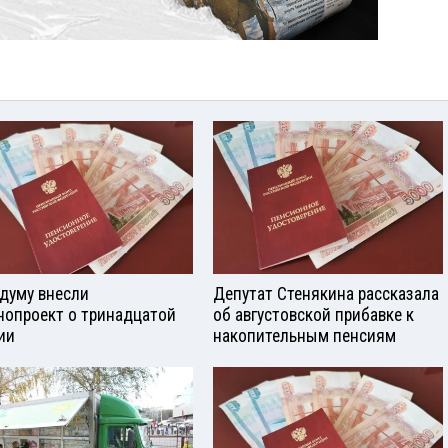
сдуму внесли
Депутат Стенякина рассказала
нопроект о тринадцатой
об августовской прибавке к
ии
накопительным пенсиям