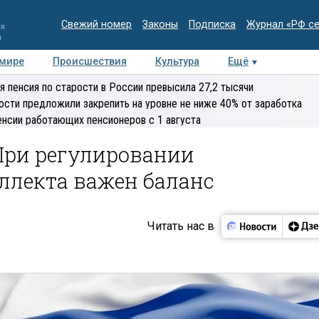
Свежий номер
Законы
Подписка
Журнал «РФ с
ия
и
 мире
Происшествия
Культура
Ещё
Медиацентр
Интервью
Колумнисты
Делова
я пенсия по старости в России превысила 27,2 тысячи
эксперт
ости предложили закрепить на уровне не ниже 40% от заработка
енсии работающих пенсионеров с 1 августа
При регулировании
ллекта важен баланс
Читать нас в