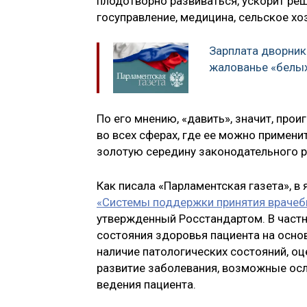
плодотворно развиваться, ускорит ре
госуправление, медицина, сельское хоз
Зарплата дворник
жалованье «белы
По его мнению, «давить», значит, прои
во всех сферах, где ее можно примени
золотую середину законодательного р
Как писала «Парламентская газета», в
«Системы поддержки принятия врачеб
утвержденный Росстандартом. В частн
состояния здоровья пациента на основ
наличие патологических состояний, оц
развитие заболевания, возможные осл
ведения пациента.