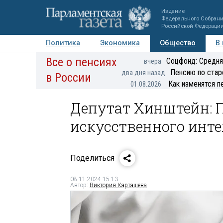
Издание
Федерального Собран
Российской Федераци
Политика
Экономика
Общество
В
Все о пенсиях
Фото
Авторы
Персоны
Мнения
Регионы
Соцфонд: Средня
вчера
Пенсию по стар
два дня назад
в России
Как изменятся п
01.08.2026
Депутат Хинштейн: 
искусственного инте
Поделиться
08.11.2024 15:13
Автор:
Виктория Карташева