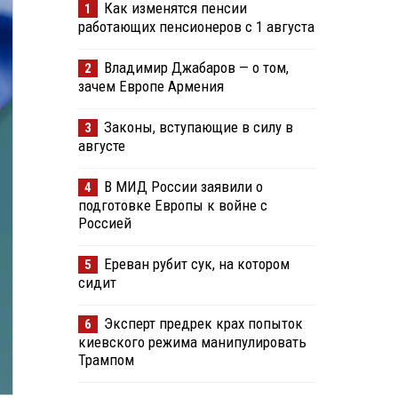
Как изменятся пенсии
1
работающих пенсионеров с 1 августа
Владимир Джабаров — о том,
2
зачем Европе Армения
Законы, вступающие в силу в
3
августе
В МИД России заявили о
4
подготовке Европы к войне с
Россией
Ереван рубит сук, на котором
5
сидит
Эксперт предрек крах попыток
6
киевского режима манипулировать
Трампом