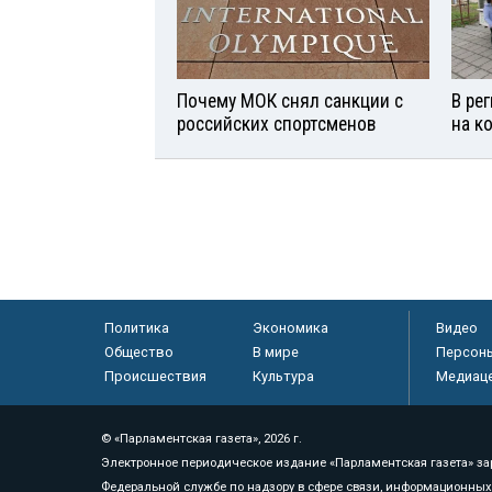
Почему МОК снял санкции с
В ре
российских спортсменов
на к
Политика
Экономика
Видео
Общество
В мире
Персон
Происшествия
Культура
Медиац
© «Парламентская газета», 2026 г.
Электронное периодическое издание «Парламентская газета» за
Федеральной службе по надзору в сфере связи, информационных