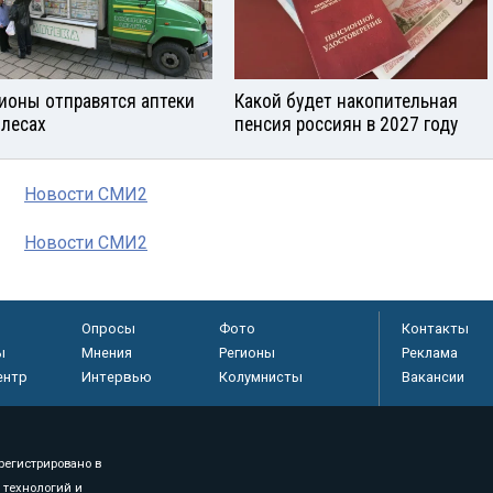
гионы отправятся аптеки
Какой будет накопительная
олесах
пенсия россиян в 2027 году
Новости СМИ2
Новости СМИ2
Опросы
Фото
Контакты
ы
Мнения
Регионы
Реклама
ентр
Интервью
Колумнисты
Вакансии
регистрировано в
 технологий и