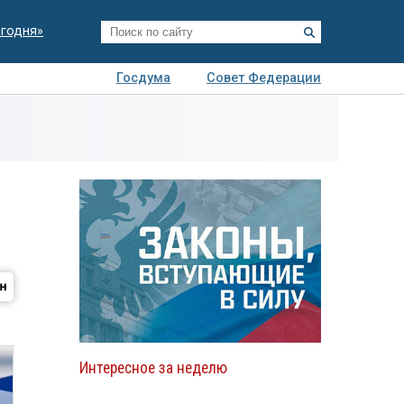
егодня»
Госдума
Совет Федерации
я
Авто
Недвижимость
Технологии
иза
Интересное за неделю