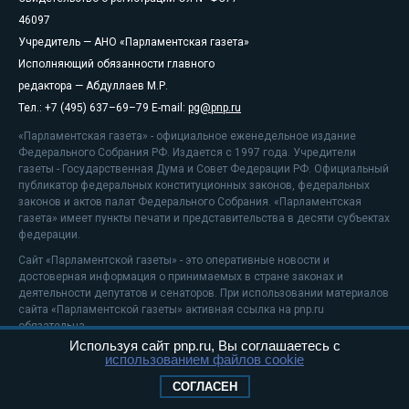
46097
Учредитель — АНО «Парламентская газета»
Исполняющий обязанности главного
редактора — Абдуллаев М.Р.
Тел.: +7 (495) 637–69–79 E-mail:
pg@pnp.ru
«Парламентская газета» - официальное еженедельное издание
Федерального Собрания РФ. Издается с 1997 года. Учредители
газеты - Государственная Дума и Совет Федерации РФ. Официальный
публикатор федеральных конституционных законов, федеральных
законов и актов палат Федерального Собрания. «Парламентская
газета» имеет пункты печати и представительства в десяти субъектах
федерации.
Сайт «Парламентской газеты» - это оперативные новости и
достоверная информация о принимаемых в стране законах и
деятельности депутатов и сенаторов. При использовании материалов
сайта «Парламентской газеты» активная ссылка на pnp.ru
обязательна.
Используя сайт pnp.ru, Вы соглашаетесь с
На информационном ресурсе применяются
рекомендательные
использованием файлов cookie
технологии
Положение о защите персональных данных
СОГЛАСЕН