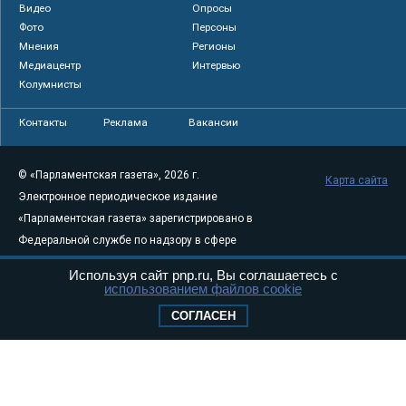
Видео
Опросы
Фото
Персоны
Мнения
Регионы
Медиацентр
Интервью
Колумнисты
Контакты
Реклама
Вакансии
© «Парламентская газета», 2026 г.
Карта сайта
Электронное периодическое издание
«Парламентская газета» зарегистрировано в
Федеральной службе по надзору в сфере
связи, информационных технологий и
Используя сайт pnp.ru, Вы соглашаетесь с
массовых коммуникаций (Роскомнадзор) 05
использованием файлов cookie
августа 2011 года. 18+
СОГЛАСЕН
Свидетельство о регистрации Эл № ФС77-
46097
Учредитель — АНО «Парламентская газета»
Исполняющий обязанности главного