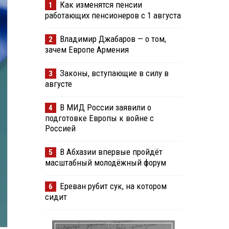
Как изменятся пенсии
1
работающих пенсионеров с 1 августа
Владимир Джабаров — о том,
2
зачем Европе Армения
Законы, вступающие в силу в
3
августе
В МИД России заявили о
4
подготовке Европы к войне с
Россией
В Абхазии впервые пройдёт
5
масштабный молодёжный форум
Ереван рубит сук, на котором
6
сидит