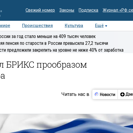
Свежий номер
Законы
Подписка
Журнал «РФ с
ия
и
 мире
Происшествия
Культура
Ещё
Медиацентр
Интервью
Колумнисты
Делова
оссии за год стало меньше на 409 тысяч человек
эксперт
яя пенсия по старости в России превысила 27,2 тысячи
сти предложили закрепить на уровне не ниже 40% от заработка
ал БРИКС прообразом
ра
Читать нас в