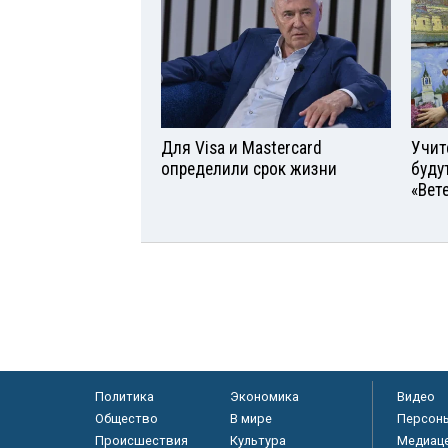
Для Visа и Mastercard
Учит
определили срок жизни
буду
«Вет
Политика
Экономика
Видео
Общество
В мире
Персон
Происшествия
Культура
Медиац