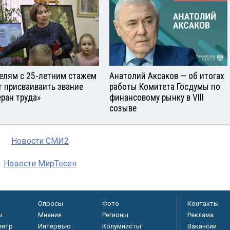
елям с 25-летним стажем
Анатолий Аксаков — об итогах
т присваиваить звание
работы Комитета Госдумы по
еран труда»
финансовому рынку в VIII
созыве
Новости СМИ2
Новости МирТесен
Опросы
Фото
Контакты
ы
Мнения
Регионы
Реклама
ентр
Интервью
Колумнисты
Вакансии