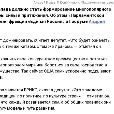
Андрей Исаев
© Юрий Инякин/«Парламентская газет
апада должно стать формирование многополярного
ры силы и притяжения. Об этом «Парламентской
теля фракции «Единая Россия» в Госдуме
Андрей
т доминировать, считает депутат. «Это будет означать,
 с тем же Китаем, с тем же Ираном», — отметил он.
охранить свое конкурентное преимущество и остаться
гополярном мире или бороться за свое господство в
имущества. Так сейчас США сами ускоренно подрывают
в.
а является БРИКС, сказал депутат. «Это заведомо
диции, по политике, по культуре стран», — отметил он.
 что каждый развивается сам, а об общих правилах они
угу модель и путь развития.