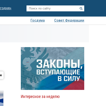
егодня»
Госдума
Совет Федерации
я
Авто
Недвижимость
Технологии
иза
Интересное за неделю