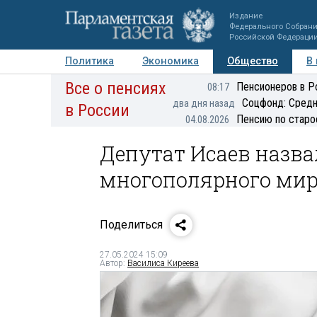
Издание
Федерального Собран
Российской Федераци
Политика
Экономика
Общество
В
Все о пенсиях
Фото
Авторы
Персоны
Мнения
Регионы
Пенсионеров в Р
08:17
Соцфонд: Средн
два дня назад
в России
Пенсию по старо
04.08.2026
Депутат Исаев назв
многополярного ми
Поделиться
27.05.2024 15:09
Автор:
Василиса Киреева