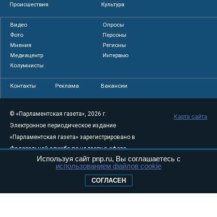
Происшествия
Культура
Видео
Опросы
Фото
Персоны
Мнения
Регионы
Медиацентр
Интервью
Колумнисты
Контакты
Реклама
Вакансии
© «Парламентская газета», 2026 г.
Карта сайта
Электронное периодическое издание
«Парламентская газета» зарегистрировано в
Федеральной службе по надзору в сфере
Используя сайт pnp.ru, Вы соглашаетесь с
связи, информационных технологий и
использованием файлов cookie
массовых коммуникаций (Роскомнадзор) 05
СОГЛАСЕН
августа 2011 года. 18+
Свидетельство о регистрации Эл № ФС77-
46097