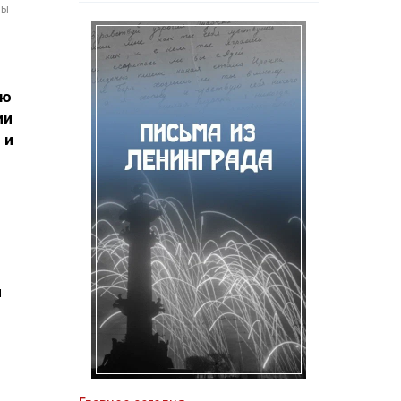
мы
ию
ии
 и
и