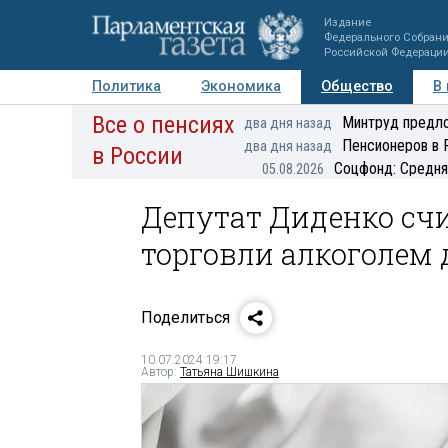
Издание
Федерального Собран
Российской Федераци
Политика
Экономика
Общество
В
Все о пенсиях
Фото
Авторы
Персоны
Мнения
Регионы
Минтруд предло
два дня назад
Пенсионеров в 
два дня назад
в России
Соцфонд: Средня
05.08.2026
Депутат Диденко счи
торговли алкоголем
Поделиться
10.07.2024 19:17
Автор:
Татьяна Шишкина