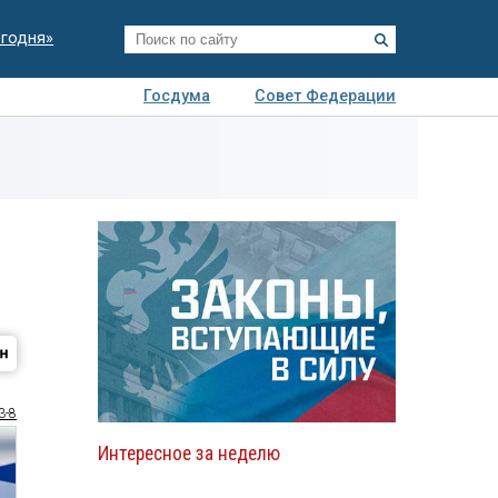
егодня»
Госдума
Совет Федерации
я
Авто
Недвижимость
Технологии
иза
3-8
Интересное за неделю