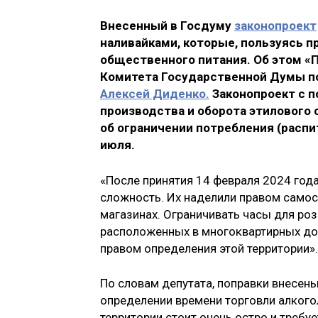
Внесенный в Госдуму
законопроект
наливайками, которые, пользуясь п
общественного питания. Об этом «
Комитета Государственной Думы п
Алексей Диденко.
Законопроект с п
производства и оборота этилового 
об ограничении потребления (распи
июля.
«После принятия 14 февраля 2024 год
сложность. Их наделили правом самос
магазинах. Ограничивать часы для ро
расположенных в многоквартирных дом
правом определения этой территории».
По словам депутата, поправки внесены
определении времени торговли алкого
территории стоит очень остро и требу