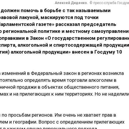
Алексей Диденко.
© пресс-служба Госду
должен помочь в борьбе с так называемыми
равовой лакуной, маскируются под точки
Парламентской газете» рассказал председатель
о региональной политике и местному самоуправлен
оправками в Закон «О государственном регулирован
спирта, алкогольной и спиртосодержащей продукции
тия) алкогольной продукции» внесен в Госдуму 10
а изменений в Федеральный закон в регионах возникла
тоятельно определять время торговли алкоголем в
зничной продажи в объектах общественного питания,
ах и на прилегающих к ним территориях. Но не наделил
 по просьбам регионов. Им очень не хватает прав в
лем и географии. Вопрос с определением прилегающих
ет в каждом случае персонального подхода.