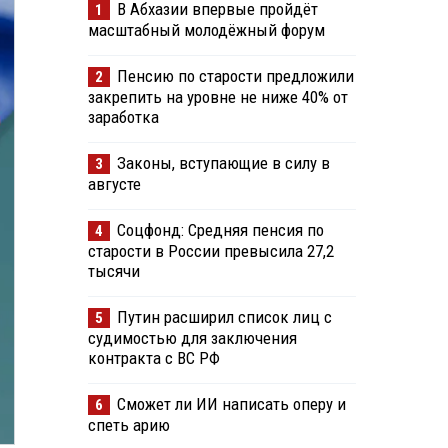
В Абхазии впервые пройдёт
1
масштабный молодёжный форум
Пенсию по старости предложили
2
закрепить на уровне не ниже 40% от
заработка
Законы, вступающие в силу в
3
августе
Соцфонд: Средняя пенсия по
4
старости в России превысила 27,2
тысячи
Путин расширил список лиц с
5
судимостью для заключения
контракта с ВС РФ
Сможет ли ИИ написать оперу и
6
спеть арию