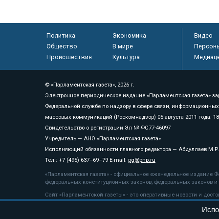
Политика
Экономика
Видео
Общество
В мире
Персон
Происшествия
Культура
Медиац
© «Парламентская газета», 2026 г.
Электронное периодическое издание «Парламентская газета» за
Федеральной службе по надзору в сфере связи, информационных
массовых коммуникаций (Роскомнадзор) 05 августа 2011 года. 1
Свидетельство о регистрации Эл № ФС77-46097
Учредитель — АНО «Парламентская газета»
Исполняющий обязанности главного редактора — Абдуллаев М.Р
Тел.: +7 (495) 637–69–79 E-mail:
pg@pnp.ru
«Парламентская газета» - официальное еженедельное издание Фе
федеральных конституционных законов, федеральных законов и а
Сайт «Парламентской газеты» - это оперативные новости и дост
«Парламентской газеты» активная ссылка на pnp.ru обязательна.
Испо
На информационном ресурсе применяются
рекомендательные т