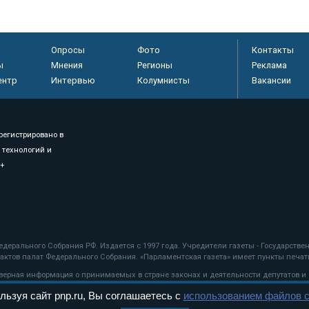
Опросы
Фото
Контакты
ы
Мнения
Регионы
Реклама
ентр
Интервью
Колумнисты
Вакансии
регистрировано в
 технологий и
8+
.
дерального Собрания РФ. Издается с 1997 года. Учредители газеты - Государств
ктов палат Федерального Собрания. «Парламентская газета» имеет пункты печати
оверная информация о принимаемых в стране законах и деятельности депутатов и
льзуя сайт pnp.ru, Вы соглашаетесь с
использованием файлов c
ехнологии