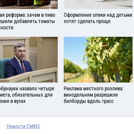
ая реформа: зачем в пиво
Оформление опеки над детьми
ешили добавлять томаты
хотят сделать проще
яности
брнауки назвало четыре
Реклама местного розлива:
мета, обязательных для
винодельням разрешили
ения в вузах
билборды вдоль трасс
Новости СМИ2