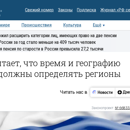
Свежий номер
Законы
Подписка
Журнал «РФ с
ия
и
 мире
Происшествия
Культура
Ещё
Медиацентр
Интервью
Колумнисты
Делова
жил расширить категории лиц, имеющих право на две пенсии
эксперт
России за год стало меньше на 409 тысяч человек
я пенсия по старости в России превысила 27,2 тысячи
тает, что время и географию
 должны определять регионы
Читать нас в
Законопроект:
№ 66833