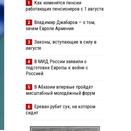
Как изменятся пенсии
1
работающих пенсионеров с 1 августа
Владимир Джабаров — о том,
2
зачем Европе Армения
Законы, вступающие в силу в
3
августе
В МИД России заявили о
4
подготовке Европы к войне с
Россией
В Абхазии впервые пройдёт
5
масштабный молодёжный форум
Ереван рубит сук, на котором
6
сидит