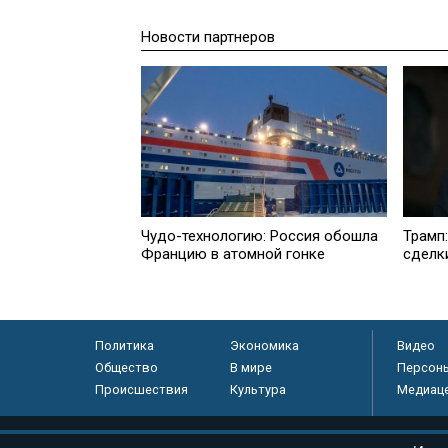
Новости партнеров
Чудо-технологию: Россия обошла
Трамп
Францию в атомной гонке
сделк
Политика
Экономика
Видео
Общество
В мире
Персон
Происшествия
Культура
Медиац
© «Парламентская газета», 2026 г.