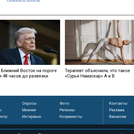
: Ближний Восток на пороге
Терапевт объяснила, что такое
и 48 часов до развязки
«Сурья Намаскар» А и В
Опросы
Фото
Контакты
ы
Мнения
Регионы
Реклама
ентр
Интервью
Колумнисты
Вакансии