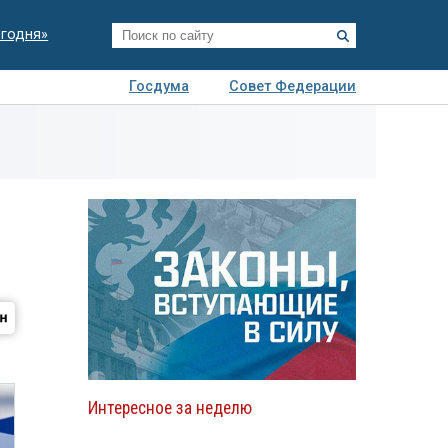
егодня»
Госдума
Совет Федерации
я
Авто
Недвижимость
Технологии
иза
Интересное за неделю