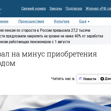
Свежий номер
Законы
Подписка
Журнал «РФ с
ия
и
 мире
Происшествия
Культура
Ещё
Медиацентр
Интервью
Колумнисты
Делова
яя пенсия по старости в России превысила 27,2 тысячи
эксперт
сти предложили закрепить на уровне не ниже 40% от заработка
енсии работающих пенсионеров с 1 августа
зал на минус приобретения
одом
Читать нас в