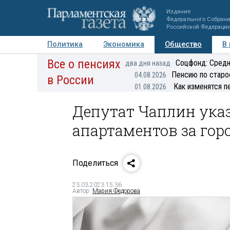
Издание
Федерального Собран
Российской Федераци
Политика
Экономика
Общество
В
Все о пенсиях
Фото
Авторы
Персоны
Мнения
Регионы
Соцфонд: Средн
два дня назад
Пенсию по старо
04.08.2026
в России
Как изменятся п
01.08.2026
Депутат Чаплин ука
апартаментов за гор
Поделиться
23.03.2023 15:36
Автор:
Мария Федорова