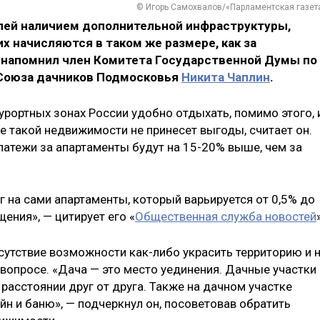
© Игорь Самохвалов/«Парламентская газет
лей наличием дополнительной инфраструктуры,
х начисляются в таком же размере, как за
 напомнил член Комитета Государственной Думы по
 Союза дачников Подмосковья
Никита Чаплин
.
курортных зонах России удобно отдыхать, помимо этого, 
е такой недвижимости не принесет выгоды, считает он.
латежи за апартаменты будут на 15-20% выше, чем за
г на сами апартаменты, который варьируется от 0,5% до
ения», — цитирует его «
Общественная служба новостей
тсутствие возможности как-либо украсить территорию и 
вопросе. «Дача — это место уединения. Дачные участки
асстоянии друг от друга. Также на дачном участке
н и баню», — подчеркнул он, посоветовав обратить