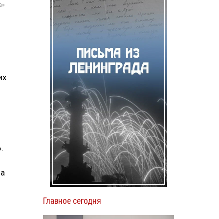
а»
их
».
на
Главное сегодня