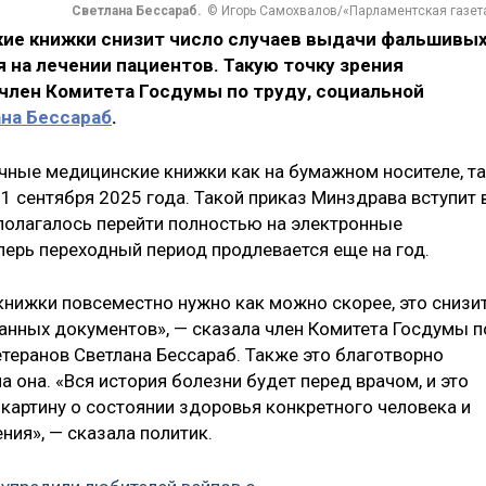
Светлана Бессараб.
© Игорь Самохвалов/«Парламентская газет
ие книжки снизит число случаев выдачи фальшивы
 на лечении пациентов. Такую точку зрения
 член Комитета Госдумы по труду, социальной
на Бессараб
.
чные медицинские книжки как на бумажном носителе, т
1 сентября 2025 года. Такой приказ Минздрава вступит 
дполагалось перейти полностью на электронные
перь переходный период продлевается еще на год.
нижки повсеместно нужно как можно скорее, это снизи
нных документов», — сказала член Комитета Госдумы п
етеранов Светлана Бессараб. Также это благотворно
а она. «Вся история болезни будет перед врачом, и это
картину о состоянии здоровья конкретного человека и
ия», — сказала политик.