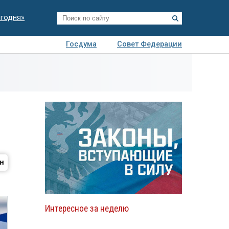
егодня»
Госдума
Совет Федерации
я
Авто
Недвижимость
Технологии
иза
Интересное за неделю