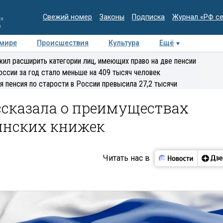
Свежий номер
Законы
Подписка
Журнал «РФ с
ия
и
 мире
Происшествия
Культура
Ещё
Медиацентр
Интервью
Колумнисты
Делова
ил расширить категории лиц, имеющих право на две пенсии
эксперт
оссии за год стало меньше на 409 тысяч человек
я пенсия по старости в России превысила 27,2 тысячи
ссказала о преимуществах
инских книжек
Читать нас в