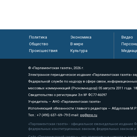
Политика
Экономика
Видео
Общество
В мире
Персон
Происшествия
Культура
Медиац
© «Парламентская газета», 2026 г.
Электронное периодическое издание «Парламентская газета» за
Федеральной службе по надзору в сфере связи, информационных
массовых коммуникаций (Роскомнадзор) 05 августа 2011 года. 1
Свидетельство о регистрации Эл № ФС77-46097
Учредитель — АНО «Парламентская газета»
Исполняющий обязанности главного редактора — Абдуллаев М.Р
Тел.: +7 (495) 637–69–79 E-mail:
pg@pnp.ru
«Парламентская газета» - официальное еженедельное издание Фе
федеральных конституционных законов, федеральных законов и а
Сайт «Парламентской газеты» - это оперативные новости и дост