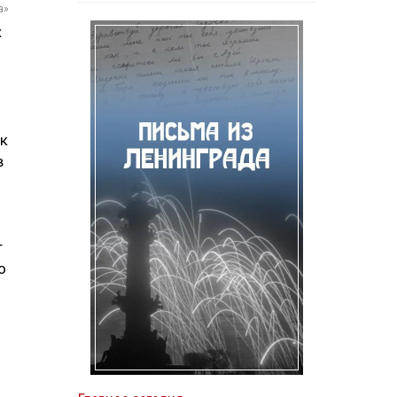
а»
х
ак
в
т
о