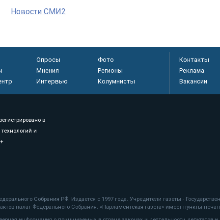
Новости СМИ2
Опросы
Фото
Контакты
ы
Мнения
Регионы
Реклама
ентр
Интервью
Колумнисты
Вакансии
регистрировано в
 технологий и
8+
.
дерального Собрания РФ. Издается с 1997 года. Учредители газеты - Государств
ктов палат Федерального Собрания. «Парламентская газета» имеет пункты печати
оверная информация о принимаемых в стране законах и деятельности депутатов и