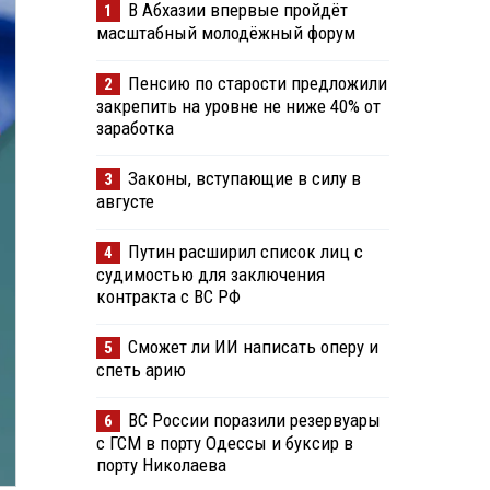
В Абхазии впервые пройдёт
1
масштабный молодёжный форум
Пенсию по старости предложили
2
закрепить на уровне не ниже 40% от
заработка
Законы, вступающие в силу в
3
августе
Путин расширил список лиц с
4
судимостью для заключения
контракта с ВС РФ
Сможет ли ИИ написать оперу и
5
спеть арию
ВС России поразили резервуары
6
с ГСМ в порту Одессы и буксир в
порту Николаева