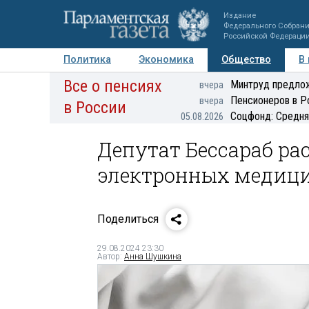
Издание
Федерального Собран
Российской Федераци
Политика
Экономика
Общество
В
Все о пенсиях
Фото
Авторы
Персоны
Мнения
Регионы
Минтруд предлож
вчера
Пенсионеров в Р
вчера
в России
Соцфонд: Средня
05.08.2026
Депутат Бессараб ра
электронных медиц
Поделиться
29.08.2024 23:30
Автор:
Анна Шушкина