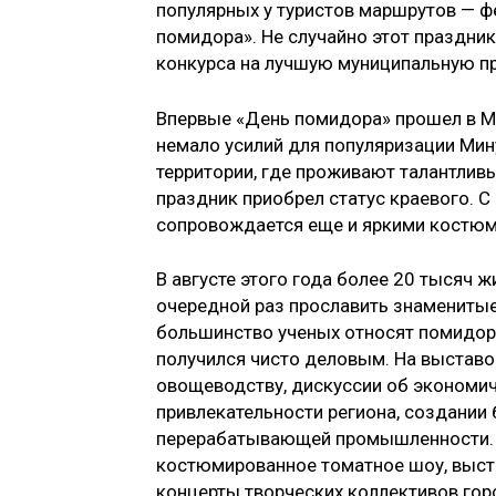
популярных у туристов маршрутов — 
помидора». Не случайно этот праздник
конкурса на лучшую муниципальную пр
Впервые «День помидора» прошел в Ми
немало усилий для популяризации Мин
территории, где проживают талантлив
праздник приобрел статус краевого. 
сопровождается еще и яркими костю
В августе этого года более 20 тысяч ж
очередной раз прославить знаменитые 
большинство ученых относят помидор
получился чисто деловым. На выстав
овощеводству, дискуссии об экономи
привлекательности региона, создании
перерабатывающей промышленности. В
костюмированное томатное шоу, выста
концерты творческих коллективов го