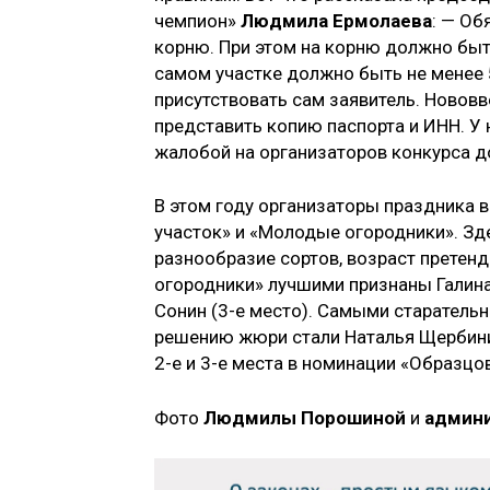
чемпион»
Людмила Ермолаева
: — Об
корню. При этом на корню должно быть
самом участке должно быть не менее 
присутствовать сам заявитель. Нововв
представить копию паспорта и ИНН. У н
жалобой на организаторов конкурса д
В этом году организаторы праздника 
участок» и «Молодые огородники». Зд
разнообразие сортов, возраст претен
огородники» лучшими признаны Галина
Сонин (3-е место). Самыми старатель
решению жюри стали Наталья Щербинин
2-е и 3-е места в номинации «Образц
Фото
Людмилы Порошиной
и
админи