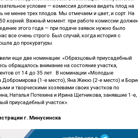
язательное условие — комиссия должна видеть плод на
 не менее трех плодов. Мы отмечаем и цвет, и сорт. На
50 корней. Важный момент: при работе комиссии долже
едение этого года — при подаче заявок нужно было
ас все очень строго. Был случай, когда история с
ошла до прокуратуры.
ввели еще две номинации: «Образцовый приусадебный
есь обращалось внимание на состояние участка,
дентов от 14 до 35 лет. В номинации «Молодые
 Добромирова (1-е место), Яна Жекю (2-е место) и Бори
ными и творческими хозяевами своих участков по
а, Наталья Потехина и Ирина Щетникова, занявшие 1-е,
овый приусадебный участок».
страции г. Минусинска