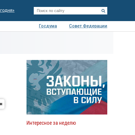
егодня»
Госдума
Совет Федерации
я
Авто
Недвижимость
Технологии
иза
Интересное за неделю