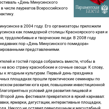
фестиваль «День Минусинского
 в числе лауреатов Всероссийского
актику.
нусинске в 2004 году. Его организаторы приложили
усинска как помидорной столицы Красноярского края и
ые, трудолюбивые и творческие люди. В 2008 году
С недавних пор «День Минусинского помидора»
мированными представлениями.
ителей и гостей города собрались вместе, чтобы в
на всю страну краснобокие и сочные овощи. К слову,
ы к ягодным культурам. Первый день праздника
очных площадках прошли практические семинары по
ческом развитии юга края, повышении инвестиционной
 благоприятных условий для развития пищевой и
торой день фестиваля превратился в яркий карнавал:
вки, ярмарки, дегустации, интерактивные площадки,
рода. Никого не оставил равнодушным и масштабный