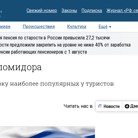
Свежий номер
Законы
Подписка
Журнал «РФ с
ия
и
 мире
Происшествия
Культура
Ещё
Медиацентр
Интервью
Колумнисты
Делова
я пенсия по старости в России превысила 27,2 тысячи
эксперт
ости предложили закрепить на уровне не ниже 40% от заработка
енсии работающих пенсионеров с 1 августа
помидора
рку наиболее популярных у туристов
Читать нас в