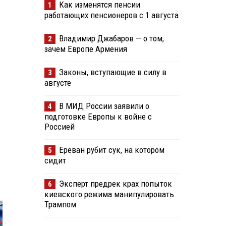
Как изменятся пенсии
1
работающих пенсионеров с 1 августа
Владимир Джабаров — о том,
2
зачем Европе Армения
Законы, вступающие в силу в
3
августе
В МИД России заявили о
4
подготовке Европы к войне с
Россией
Ереван рубит сук, на котором
5
сидит
Эксперт предрек крах попыток
6
киевского режима манипулировать
Трампом