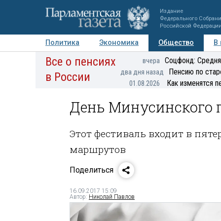
Издание
Федерального Собран
Российской Федераци
Политика
Экономика
Общество
В
Все о пенсиях
Фото
Авторы
Персоны
Мнения
Регионы
Соцфонд: Средня
вчера
Пенсию по стар
два дня назад
в России
Как изменятся п
01.08.2026
День Минусинского 
Этот фестиваль входит в пяте
маршрутов
Поделиться
16.09.2017 15:09
Автор:
Николай Павлов