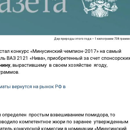
Дар природы этого года – 1 килограмм 738 грамм
стал конкурс «Минусинский чемпион-2017» на самый
ль ВАЗ 2121 «Нива», приобретенный за счет спонсорски
нину
, вырастившему в своем хозяйстве ягоду,
граммов.
маты вернутся на рынок РФ в
ыл определен простым взвешиванием помидора, то
роводило компетентное жюри по заранее утвержденным
датель конкурсной комиссии в номинации «Минусинский