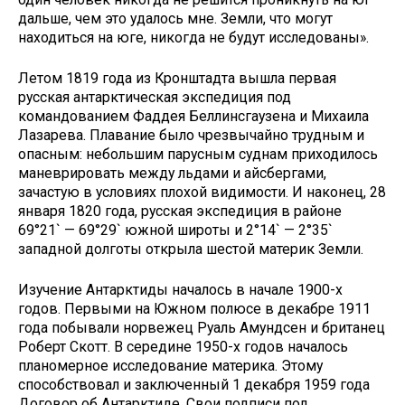
дальше, чем это удалось мне. Земли, что могут
находиться на юге, никогда не будут исследованы».
Летом 1819 года из Кронштадта вышла первая
русская антарктическая экспедиция под
командованием Фаддея Беллинсгаузена и Михаила
Лазарева. Плавание было чрезвычайно трудным и
опасным: небольшим парусным суднам приходилось
маневрировать между льдами и айсбергами,
зачастую в условиях плохой видимости. И наконец, 28
января 1820 года, русская экспедиция в районе
69°21` — 69°29` южной широты и 2°14` — 2°35`
западной долготы открыла шестой материк Земли.
Изучение Антарктиды началось в начале 1900-х
годов. Первыми на Южном полюсе в декабре 1911
года побывали норвежец Руаль Амундсен и британец
Роберт Скотт. В середине 1950-х годов началось
планомерное исследование материка. Этому
способствовал и заключенный 1 декабря 1959 года
Договор об Антарктиде. Свои подписи под