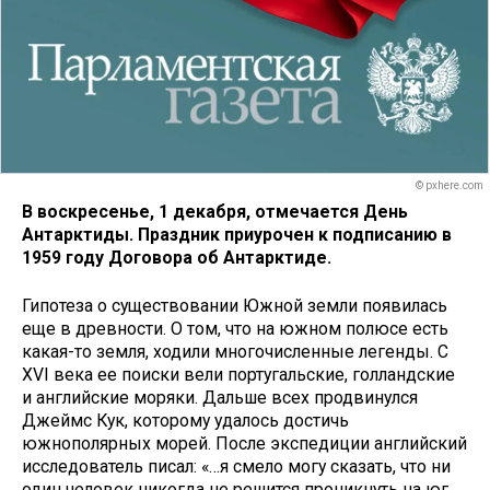
© pxhere.com
В воскресенье, 1 декабря, отмечается День
Антарктиды. Праздник приурочен к подписанию в
1959 году Договора об Антарктиде.
Гипотеза о существовании Южной земли появилась
еще в древности. О том, что на южном полюсе есть
какая-то земля, ходили многочисленные легенды. С
XVI века ее поиски вели португальские, голландские
и английские моряки. Дальше всех продвинулся
Джеймс Кук, которому удалось достичь
южнополярных морей. После экспедиции английский
исследователь писал: «…я смело могу сказать, что ни
один человек никогда не решится проникнуть на юг