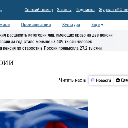
Свежий номер
Законы
Подписка
Журнал «РФ с
ия
и
 мире
Происшествия
Культура
Ещё
Медиацентр
Интервью
Колумнисты
Делова
ил расширить категории лиц, имеющих право на две пенсии
эксперт
оссии за год стало меньше на 409 тысяч человек
я пенсия по старости в России превысила 27,2 тысячи
ории
Читать нас в