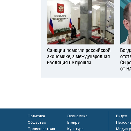
Санкции помогли российской
Богд
экономике, а международная
отст
изоляция не прошла
Сырс
от Н
Политика
Экономика
Видео
Общество
В мире
Персон
Происшествия
Культура
Медиац