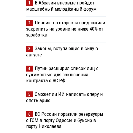
В Абхазии впервые пройдёт
1
масштабный молодёжный форум
Пенсию по старости предложили
2
закрепить на уровне не ниже 40% от
заработка
Законы, вступающие в силу в
3
августе
Путин расширил список лиц с
4
судимостью для заключения
контракта с ВС РФ
Сможет ли ИИ написать оперу и
5
спеть арию
ВС России поразили резервуары
6
с ГСМ в порту Одессы и буксир в
порту Николаева