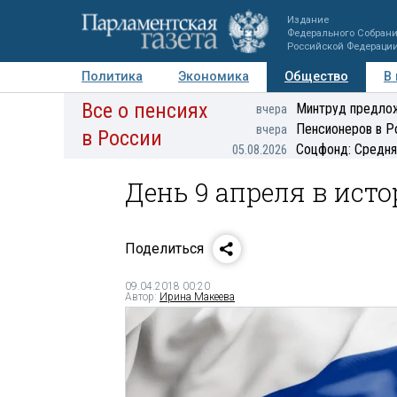
Издание
Федерального Собран
Российской Федераци
Политика
Экономика
Общество
В
Все о пенсиях
Фото
Авторы
Персоны
Мнения
Регионы
Минтруд предлож
вчера
Пенсионеров в Р
вчера
в России
Соцфонд: Средня
05.08.2026
День 9 апреля в ист
Поделиться
09.04.2018 00:20
Автор:
Ирина Макеева