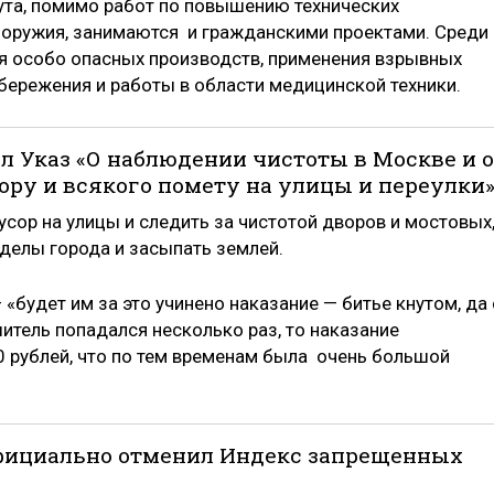
ута, помимо работ по повышению технических
 оружия, занимаются и гражданскими проектами. Среди
ля особо опасных производств, применения взрывных
сбережения и работы в области медицинской техники.
здал Указ «О наблюдении чистоты в Москве и о
ору и всякого помету на улицы и переулки»
сор на улицы и следить за чистотой дворов и мостовых,
делы города и засыпать землей.
«будет им за это учинено наказание — битье кнутом, да 
шитель попадался несколько раз, то наказание
0 рублей, что по тем временам была очень большой
н официально отменил Индекс запрещенных