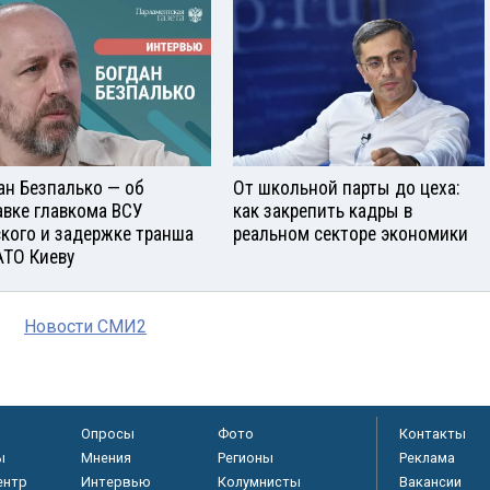
ан Безпалько — об
От школьной парты до цеха:
авке главкома ВСУ
как закрепить кадры в
кого и задержке транша
реальном секторе экономики
АТО Киеву
Новости СМИ2
Опросы
Фото
Контакты
ы
Мнения
Регионы
Реклама
ентр
Интервью
Колумнисты
Вакансии