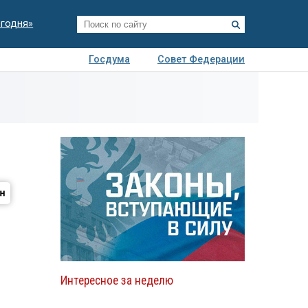
егодня»
Госдума
Совет Федерации
я
Авто
Недвижимость
Технологии
иза
Интересное за неделю