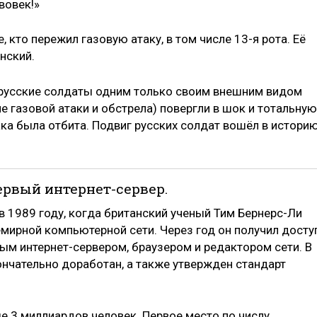
вовек!»
 кто пережил газовую атаку, в том числе 13-я рота. Её
нский.
 русские солдаты одним только своим внешним видом
е газовой атаки и обстрела) повергли в шок и тотальную
ка была отбита. Подвиг русских солдат вошёл в истори
первый интернет-сервер.
в 1989 году, когда британский ученый Тим Бернерс-Ли
емирной компьютерной сети. Через год он получил досту
ым интернет-сервером, браузером и редактором сети. В
ончательно доработан, а также утвержден стандарт
 3 миллиардов человек. Первое место по числу