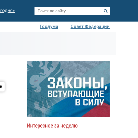
егодня»
Госдума
Совет Федерации
я
Авто
Недвижимость
Технологии
иза
Интересное за неделю