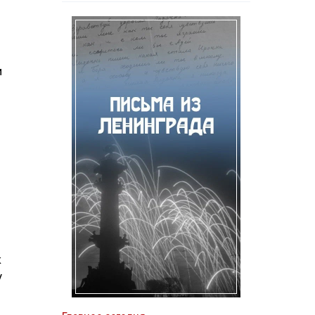
и
к
у