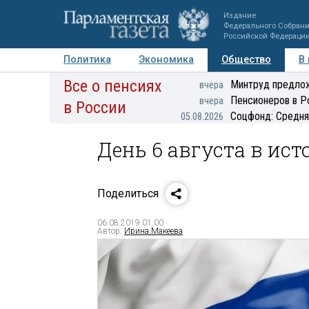
Издание
Федерального Собран
Российской Федераци
Политика
Экономика
Общество
В
Все о пенсиях
Фото
Авторы
Персоны
Мнения
Регионы
Минтруд предлож
вчера
Пенсионеров в Р
вчера
в России
Соцфонд: Средня
05.08.2026
День 6 августа в ист
Поделиться
06.08.2019 01:00
Автор:
Ирина Макеева