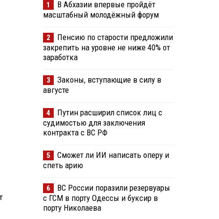
В Абхазии впервые пройдёт
1
масштабный молодёжный форум
Пенсию по старости предложили
2
закрепить на уровне не ниже 40% от
заработка
Законы, вступающие в силу в
3
августе
Путин расширил список лиц с
4
судимостью для заключения
контракта с ВС РФ
Сможет ли ИИ написать оперу и
5
спеть арию
ВС России поразили резервуары
6
т
с ГСМ в порту Одессы и буксир в
порту Николаева