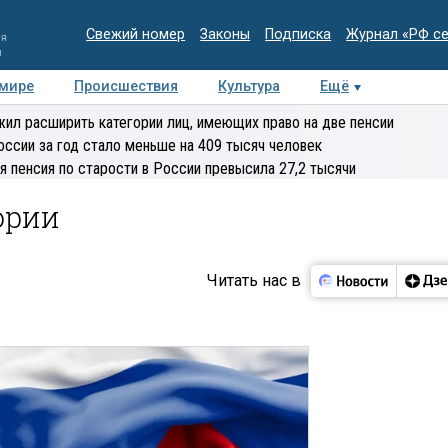
Свежий номер
Законы
Подписка
Журнал «РФ с
ия
и
 мире
Происшествия
Культура
Ещё
Медиацентр
Интервью
Колумнисты
Делова
ил расширить категории лиц, имеющих право на две пенсии
эксперт
оссии за год стало меньше на 409 тысяч человек
я пенсия по старости в России превысила 27,2 тысячи
ории
Читать нас в