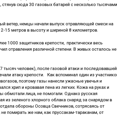
, стянув сюда 30 газовых батарей с несколько тысячам
тный ветер, немцы начали выпуск отравляющей смеси на
12-15 метров в высоту и шириной 8 километров.
олее 1000 защитников крепости, практически весь
чил отравления различной степени. В живых осталось не
7 тысяч человек), после газовой атаки и последовавшей
ачали атаку крепости. Как вспоминал один из участнико
вогазов, поэтому газы нанесли ужасные увечья и
лся хрип и кровавая пена из легких. Кожа на руках и
ы обмотали лица, не помогали. Однако русская
ая из зеленого хлорного облака снаряд за снарядом в
о отдела обороны Осовца Свечников, сотрясаясь от
 не помирать же нам, как пруссакам-тараканам, от