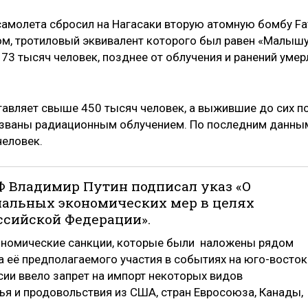
 самолета сбросил на Нагасаки вторую атомную бомбу Fa
ом, тротиловый эквивалент которого был равен «Малышу
 73 тысяч человек, позднее от облучения и ранений умер
тавляет свыше 450 тысяч человек, а выжившие до сих п
ызваны радиационным облучением. По последним данны
человек.
 РФ Владимир Путин подписал указ «О
альных экономических мер в целях
ссийской Федерации».
кономические санкции, которые были наложены рядом
а её предполагаемого участия в событиях на юго-восток
сии ввело запрет на импорт некоторых видов
ья и продовольствия из США, стран Евросоюза, Канады,