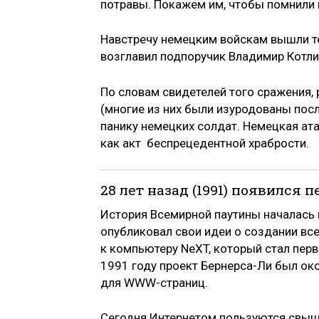
потравы. Покажем им, чтобы помнили 
Навстречу немецким войскам вышли те,
возглавил подпоручик Владимир Котли
По словам свидетелей того сражения,
(многие из них были изуродованы посл
панику немецких солдат. Немецкая ата
как акт беспрецедентной храбрости.
28 лет назад (1991) появился 
История Всемирной паутины началась 
опубликовал свои идеи о создании вс
к компьютеру NeXT, который стал перв
1991 году проект Бернерса-Ли был ок
для WWW-страниц.
Сегодня Интернетом пользуются свыше