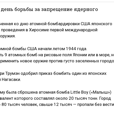
день борьбы за запрещение ядерного
оченная ко дню атомной бомбардировки США японского
ю проведения в Хиросиме первой международной
 оружия.
омной бомбы США начали летом 1944 года.
ь 9 атомных бомб на рисовые поля Японии или в море, н
рименить новое оружие против густо заселенных городо
ри Трумэн одобрил приказ бомбить один из японских
и Нагасаки.
симу была сброшена атомная бомба Little Boy («Малыш»)
валент которого составлял около 20 тысяч тонн. Город
о 80 тысяч человек, свыше 12 тысяч — пропали без вести