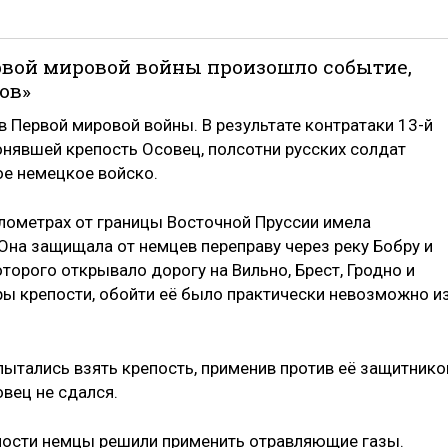
Первой мировой войны произошло событие,
ов»
 Первой мировой войны. В результате контратаки 13-й
онявшей крепость Осовец, полсотни русских солдат
ое немецкое войско.
илометрах от границы Восточной Пруссии имела
Она защищала от немцев переправу через реку Бобру и
оторого открывало дорогу на Вильно, Брест, Гродно и
ы крепости, обойти её было практически невозможно и
ытались взять крепость, применив против её защитнико
вец не сдался.
епости немцы решили применить отравляющие газы.