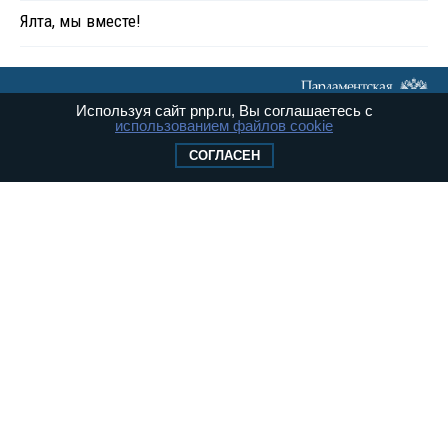
Ялта, мы вместе!
Используя сайт pnp.ru, Вы соглашаетесь с
использованием файлов cookie
СОГЛАСЕН
Политика
Экономика
Общество
В мире
Происшествия
Культура
Видео
Опросы
Фото
Персоны
Мнения
Регионы
Медиацентр
Интервью
Колумнисты
Контакты
Реклама
Вакансии
© «Парламентская газета», 2026 г.
Карта сайта