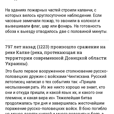
На зданиях пожарных частей строили каланчи, с
которых велось круглосуточное наблюдение. Если
часовые замечали пожар, то звонили в колокол и
вывешивали флаг, шар или фонарь. На готовность
обоза к выезду отводилось две с половиной минуты.
797 лет назад (1223) произошло сражение на
реке Калке (река, протекающая на
территории современной Донецкой области
Украины).
Это было первое вооруженное столкновение русско-
половецких дружин с войсками Чингисхана. Русский
летописец написал о тех событиях так: «Пришла
неслыханная рать. Их же никто хорошо не знает, кто
они и откуда пришли, и какой язык их, и какого они
племени, и какая вера их». Тяжелейшая битва
продолжалась три дня и завершилась жесточайшим
поражение русско-половецких войск. В бою погибло
не менее девяти князей и много родовитых бояр, а