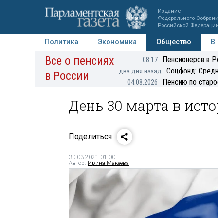
Издание
Федерального Собран
Российской Федераци
Политика
Экономика
Общество
В
Все о пенсиях
Фото
Авторы
Персоны
Мнения
Регионы
Пенсионеров в Р
08:17
Соцфонд: Средн
два дня назад
в России
Пенсию по старо
04.08.2026
День 30 марта в ист
Поделиться
30.03.2021 01:00
Автор:
Ирина Макеева