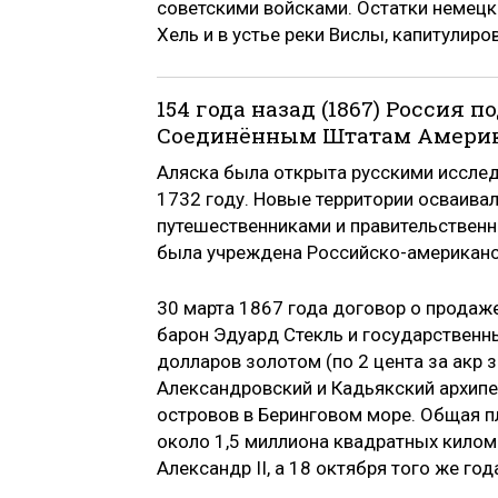
советскими войсками. Остатки немец
Хель и в устье реки Вислы, капитулиро
154 года назад (1867) Россия 
Соединённым Штатам Америк
Аляска была открыта русскими иссл
1732 году. Новые территории осваив
путешественниками и правительственн
была учреждена Российско-американс
30 марта 1867 года договор о продаж
барон Эдуард Стекль и государственн
долларов золотом (по 2 цента за акр 
Александровский и Кадьякский архипел
островов в Беринговом море. Общая п
около 1,5 миллиона квадратных килом
Александр II, а 18 октября того же г