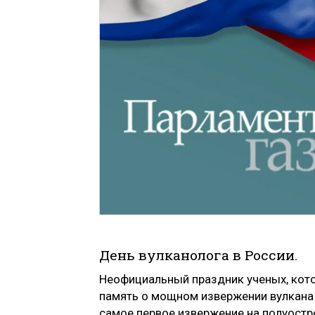
День вулканолога в России.
Неофициальный праздник ученых, кот
память о мощном извержении вулкана 
самое первое извержение на полуостр