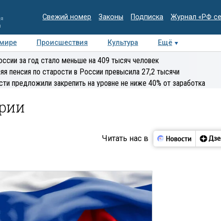
Свежий номер
Законы
Подписка
Журнал «РФ с
ия
и
 мире
Происшествия
Культура
Ещё
Медиацентр
Интервью
Колумнисты
Делова
оссии за год стало меньше на 409 тысяч человек
эксперт
яя пенсия по старости в России превысила 27,2 тысячи
сти предложили закрепить на уровне не ниже 40% от заработка
ории
Читать нас в