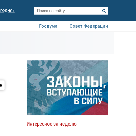
егодня»
Госдума
Совет Федерации
я
Авто
Недвижимость
Технологии
иза
Интересное за неделю