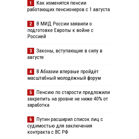
Как изменятся пенсии
1
работающих пенсионеров с 1 августа
В МИД России заявили о
2
подготовке Европы к войне с
Россией
Законы, вступающие в силу в
3
августе
В Абхазии впервые пройдёт
4
масштабный молодёжный форум
Пенсию по старости предложили
5
закрепить на уровне не ниже 40% от
заработка
Путин расширил список лиц с
6
судимостью для заключения
контракта с ВС РФ