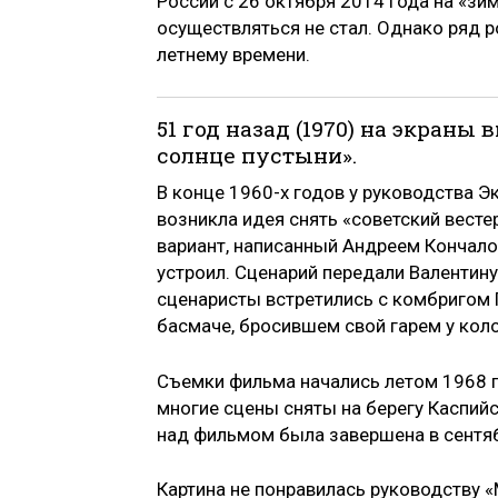
России с 26 октября 2014 года на «зи
осуществляться не стал. Однако ряд 
летнему времени.
51 год назад (1970) на экра
солнце пустыни».
В конце 1960-х годов у руководства 
возникла идея снять «советский вест
вариант, написанный Андреем Кончало
устроил. Сценарий передали Валентину
сценаристы встретились с комбригом 
басмаче, бросившем свой гарем у колод
Съемки фильма начались летом 1968 го
многие сцены сняты на берегу Каспий
над фильмом была завершена в сентяб
Картина не понравилась руководству «