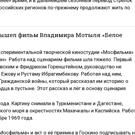
мнее» время, и в дальнейшем сезонный перевод стрелок
российских регионов по-прежнему продолжают жить по
ны вышел фильм Владимира Мотыля «Белое
Экспериментальной творческой киностудии «Мосфильма»
ерн». Работа над сценарием фильма шла тяжело. Первый
вским и Фридрихом Горенштейном, руководство не
 Ежову и Рустаму Ибрагимбекову. Работая над ним,
Гражданской войны, который рассказал им историю о
ца в пустыне. Этот рассказ и лёг в основу сценария.
да. Картину снимали в Туркменистане и Дагестане,
ского моря в окрестностях Махачкалы и Каспийска. Рабо
ре 1969 года.
Мосфильма» и акт о её приемке в Госкино подписывать н