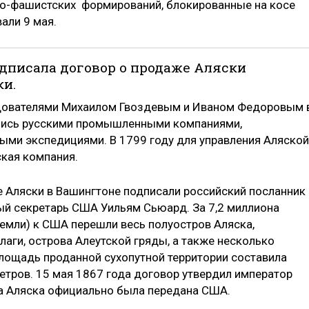
ко-фашистских формирований, блокированные на косе
вали 9 мая.
подписала договор о продаже Аляски
и.
едователями Михаилом Гвоздевым и Иваном Федоровым 
ались русскими промышленными компаниями,
ыми экспедициями. В 1799 году для управления Аляской
кая компания.
е Аляски в Вашингтоне подписали российский посланник
ый секретарь США Уильям Сьюард. За 7,2 миллиона
земли) к США перешли весь полуостров Аляска,
аги, острова Алеутской гряды, а также несколько
лощадь проданной сухопутной территории составила
етров. 15 мая 1867 года договор утвердил император
ода Аляска официально была передана США.