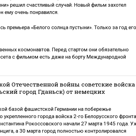
ыни» решил счастливый случай. Новый фильм захотел
н ему очень понравился.
сь премьера «Белого солнца пустыни». Только за год ег
твенных космонавтов. Перед стартом они обязательно
ассета с фильмом есть даже на борту Международной
еликой Отечественной войны советские войска
ьский город Гданьск) от немецких
ой базой фашистской Германии на побережье
о укрепленного города войска 2-го Белорусского фронт
стантина Рокоссовского начали 27 марта 1945 года. У
нцига, а 30 марта город полностью контролировался