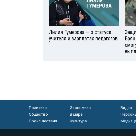
Лилия Гумерова — о статусе
Защи
учителя и зарплатах педагогов
Брян
смог
вып
Политика
Экономика
Видео
Общество
В мире
Персон
Происшествия
Культура
Медиац