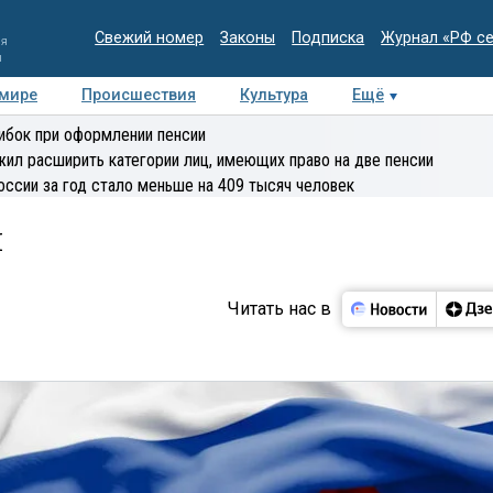
Свежий номер
Законы
Подписка
Журнал «РФ с
ия
и
 мире
Происшествия
Культура
Ещё
Медиацентр
Интервью
Колумнисты
Делова
ибок при оформлении пенсии
эксперт
ил расширить категории лиц, имеющих право на две пенсии
оссии за год стало меньше на 409 тысяч человек
и
Читать нас в