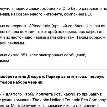
получили первое спам-сообщение. Оно было разослано п
енницей современного интернета, компанией DEC.
ых консервов - SPiced hAM (пряный колбасный фарш из
раны вышла комедия, в которой показывалось кафе, где
 и их настойчиво навязывали клиентам. Таким образом,
ивой рекламы.
ремя около 85% всех электронных сообщений,
амом.
й изобретатель Джордж Паркер запатентовал первую
темой набора чернил.
и для того, чтобы получить хоть какую-то прибавку к
 ручки компании The John Holland Fountain Pen Company.
енты. Многие ручки того времени имели технические