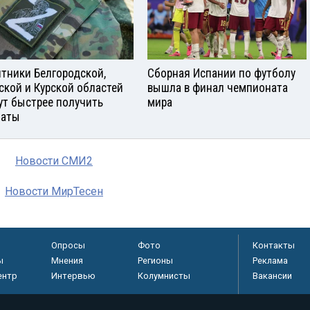
тники Белгородской,
Сборная Испании по футболу
ской и Курской областей
вышла в финал чемпионата
ут быстрее получить
мира
латы
Новости СМИ2
Новости МирТесен
Опросы
Фото
Контакты
ы
Мнения
Регионы
Реклама
ентр
Интервью
Колумнисты
Вакансии