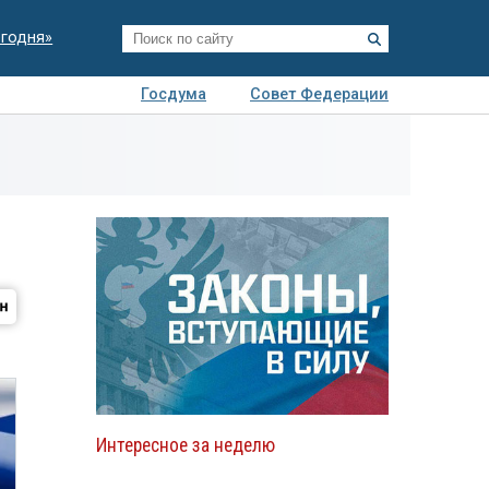
егодня»
Госдума
Совет Федерации
я
Авто
Недвижимость
Технологии
иза
Интересное за неделю