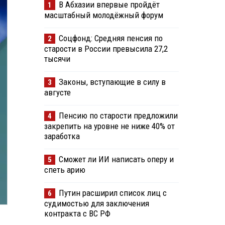
В Абхазии впервые пройдёт
1
масштабный молодёжный форум
Соцфонд: Средняя пенсия по
2
старости в России превысила 27,2
тысячи
Законы, вступающие в силу в
3
августе
Пенсию по старости предложили
4
закрепить на уровне не ниже 40% от
заработка
Сможет ли ИИ написать оперу и
5
спеть арию
Путин расширил список лиц с
6
судимостью для заключения
контракта с ВС РФ