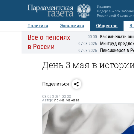
Издание
Федерального Собран
Российской Федераци
Политика
Экономика
Общество
В
Все о пенсиях
Фото
Авторы
Персоны
Мнения
Регионы
Как избежать ош
00:00
Минтруд предлож
07.08.2026
в России
Пенсионеров в Р
07.08.2026
День 3 мая в истори
Поделиться
03.05.2024 00:00
Автор:
Ирина Макеева