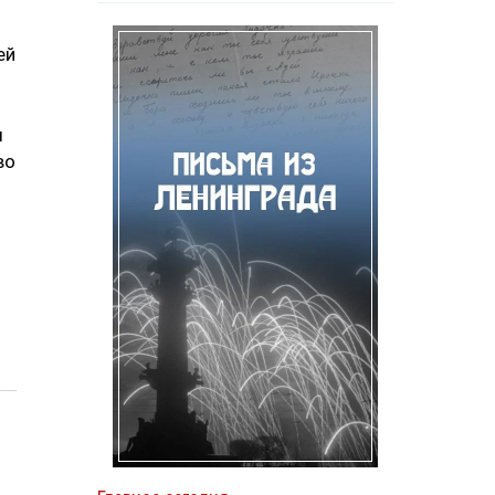
ей
ы
во