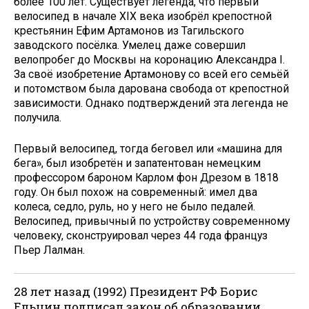
более 100 лет. Существует легенда, что первый
велосипед в начале XIX века изобрёл крепостной
крестьянин Ефим Артамонов из Тагильского
заводского посёлка. Умелец даже совершил
велопробег до Москвы на коронацию Александра I.
За своё изобретение Артамонову со всей его семьёй
и потомством была дарована свобода от крепостной
зависимости. Однако подтверждений эта легенда не
получила.
Первый велосипед, тогда беговел или «машина для
бега», был изобретён и запатентован немецким
профессором бароном Карлом фон Дрезом в 1818
году. Он был похож на современный: имел два
колеса, седло, руль, но у него не было педалей.
Велосипед, привычный по устройству современному
человеку, сконструировал через 44 года француз
Пьер Лалман.
28 лет назад (1992) Президент РФ Борис
Ельцин подписал закон об образовании