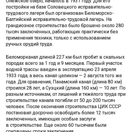
Онежское озеро, началось в 1931 году. Для его
постройки на базе Соловецкого исправительно-
трудового лагеря был организован Беломорско-
Балтийский исправительно-трудовой лагерь. На
грандиозное строительство было брошено около 280
тысяч заключённых, работающих практически без
применения техники, только с использованием
ручных орудий труда.
Беломорканал длиной 227 км был пробит в скальных
породах всего за 1 год и 9 месяцев. Первый участок
водной трассы введен в эксплуатацию 23 апреля
1933 года, а весь канал целиком — 2 августа того же
года. Для сравнения, Панамский канал (длина 80 км)
строился 28 лет, а Суэцкий (длина 160 км) — 10 лет. По
разным источникам, от лишений и тяжёлого труда при
строительстве канала погибли от 50 до 200 тысяч
человек. После окончания строительства ЦИК СССР
постановил досрочно освободить более 12 тысяч
заключенных, имеющих особые заслуги
в строительстве. Еще около 60 тысячам были
сокращены сроки заключения.