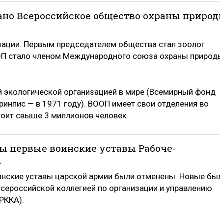
здано Всероссийское общество охраны приро
изации. Первым председателем общества стал зоолог
ООП стало членом Международного союза охраны природ
й экологической организацией в мире (Всемирный фонд
Гринпис — в 1971 году). ВООП имеет свои отделения во
стоит свыше 3 миллионов человек.
ены первые воинские уставы Рабоче-
.
инские уставы царской армии были отменены. Новые бы
Всероссийской коллегией по организации и управлению
РККА).