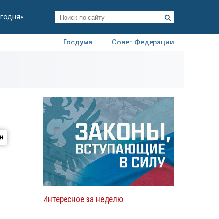
егодня»
Госдума
Совет Федерации
я
Авто
Недвижимость
Технологии
иза
Интересное за неделю