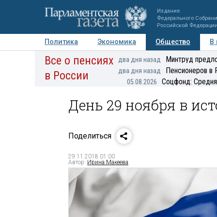
Издание
Федерального Собран
Российской Федераци
Политика
Экономика
Общество
В
Все о пенсиях
Фото
Авторы
Персоны
Мнения
Регионы
Минтруд предло
два дня назад
Пенсионеров в 
два дня назад
в России
Соцфонд: Средня
05.08.2026
День 29 ноября в ис
Поделиться
29.11.2018 01:00
Автор:
Ирина Макеева