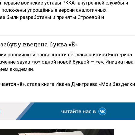
 первые воинские уставы РККА -внутренней службы и
ли положены упрощённые версии аналогичных
е были разработаны и приняты Строевой и
ю азбуку введена буква «Ё»
ии российской словесности её глава княгиня Екатерина
ение звука «io» одной новой буквой — «ё». Инициатива
ием академии.
ается «ё», стала книга Ивана Дмитриева «Мои безделки