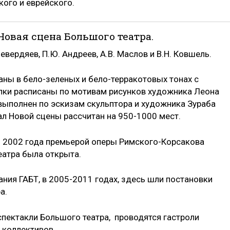
кого и еврейского.
 Новая сцена Большого театра.
вердяев, П.Ю. Андреев, А.В. Маслов и В.Н. Ковшель.
ны в бело-зеленых и бело-терракотовых тонах с
лки расписаны по мотивам рисунков художника Леона
 выполнен по эскизам скульптора и художника Зураба
ал Новой сцены рассчитан на 950-1000 мест.
ря 2002 года премьерой оперы Римского-Корсакова
еатра была открыта.
ния ГАБТ, в 2005-2011 годах, здесь шли постановки
а.
спектакли Большого театра, проводятся гастроли
 коллективов.