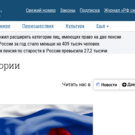
Свежий номер
Законы
Подписка
Журнал «РФ с
ия
и
 мире
Происшествия
Культура
Ещё
Медиацентр
Интервью
Колумнисты
Делова
жил расширить категории лиц, имеющих право на две пенсии
эксперт
России за год стало меньше на 409 тысяч человек
я пенсия по старости в России превысила 27,2 тысячи
тории
Читать нас в