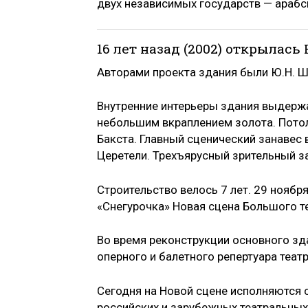
двух независимых государств — арабс
16 лет назад (2002) открылась
Авторами проекта здания были Ю.Н. Ше
Внутренние интерьеры здания выдержа
небольшим вкраплением золота. Пото
Бакста. Главный сценический занавес
Церетели. Трехъярусный зрительный з
Строительство велось 7 лет. 29 нояб
«Снегурочка» Новая сцена Большого т
Во время реконструкции основного зда
оперного и балетного репертуара театр
Сегодня на Новой сцене исполняются 
российских и зарубежных театральных