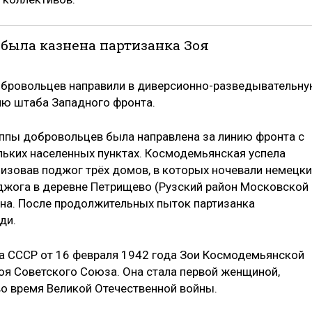
и была казнена партизанка Зоя
бровольцев направили в диверсионно-разведывательн
нию штаба Западного фронта.
руппы добровольцев была направлена за линию фронта с
ьких населенных пунктах. Космодемьянская успела
низовав поджог трёх домов, в которых ночевали немецк
джога в деревне Петрищево (Рузский район Московской
ана. После продолжительных пыток партизанка
ди.
а СССР от 16 февраля 1942 года Зои Космодемьянской
оя Советского Союза. Она стала первой женщиной,
во время Великой Отечественной войны.