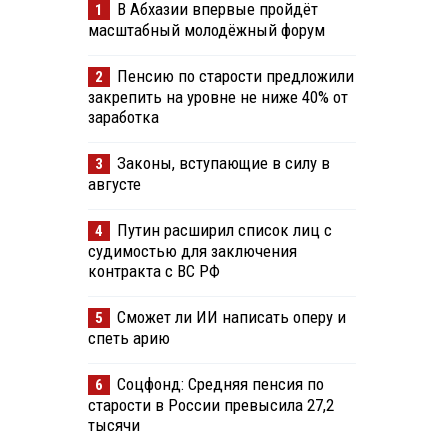
В Абхазии впервые пройдёт
1
масштабный молодёжный форум
Пенсию по старости предложили
2
закрепить на уровне не ниже 40% от
заработка
Законы, вступающие в силу в
3
августе
Путин расширил список лиц с
4
судимостью для заключения
контракта с ВС РФ
Сможет ли ИИ написать оперу и
5
спеть арию
Соцфонд: Средняя пенсия по
6
старости в России превысила 27,2
тысячи