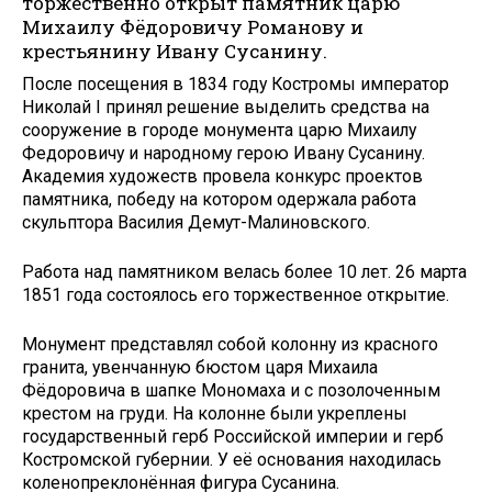
торжественно открыт памятник царю
Михаилу Фёдоровичу Романову и
крестьянину Ивану Сусанину.
После посещения в 1834 году Костромы император
Николай I принял решение выделить средства на
сооружение в городе монумента царю Михаилу
Федоровичу и народному герою Ивану Сусанину.
Академия художеств провела конкурс проектов
памятника, победу на котором одержала работа
скульптора Василия Демут-Малиновского.
Работа над памятником велась более 10 лет. 26 марта
1851 года состоялось его торжественное открытие.
Монумент представлял собой колонну из красного
гранита, увенчанную бюстом царя Михаила
Фёдоровича в шапке Мономаха и с позолоченным
крестом на груди. На колонне были укреплены
государственный герб Российской империи и герб
Костромской губернии. У её основания находилась
коленопреклонённая фигура Сусанина.