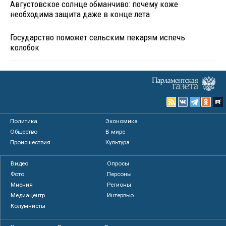
Августовское солнце обманчиво: почему коже
необходима защита даже в конце лета
Государство поможет сельским пекарям испечь
колобок
Политика
Экономика
Общество
В мире
Происшествия
Культура
Видео
Опросы
Фото
Персоны
Мнения
Регионы
Медиацентр
Интервью
Колумнисты