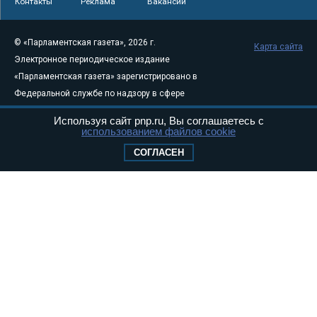
Контакты
Реклама
Вакансии
© «Парламентская газета», 2026 г.
Карта сайта
Электронное периодическое издание
«Парламентская газета» зарегистрировано в
Федеральной службе по надзору в сфере
связи, информационных технологий и
Используя сайт pnp.ru, Вы соглашаетесь с
массовых коммуникаций (Роскомнадзор) 05
использованием файлов cookie
августа 2011 года. 18+
СОГЛАСЕН
Свидетельство о регистрации Эл № ФС77-
46097
Учредитель — АНО «Парламентская газета»
Исполняющий обязанности главного
редактора — Абдуллаев М.Р.
Тел.: +7 (495) 637–69–79 E-mail:
pg@pnp.ru
«Парламентская газета» - официальное еженедельное издание
Федерального Собрания РФ. Издается с 1997 года. Учредители
газеты - Государственная Дума и Совет Федерации РФ. Официальный
публикатор федеральных конституционных законов, федеральных