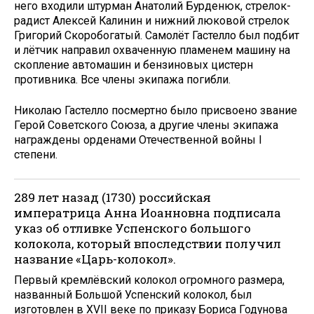
него входили штурман Анатолий Бурденюк, стрелок-
радист Алексей Калинин и нижний люковой стрелок
Григорий Скоробогатый. Самолёт Гастелло был подбит
и лётчик направил охваченную пламенем машину на
скопление автомашин и бензиновых цистерн
противника. Все члены экипажа погибли.
Николаю Гастелло посмертно было присвоено звание
Герой Советского Союза, а другие члены экипажа
награждены орденами Отечественной войны I
степени.
289 лет назад (1730) российская
императрица Анна Иоанновна подписала
указ об отливке Успенского большого
колокола, который впоследствии получил
название «Царь-колокол».
Первый кремлёвский колокол огромного размера,
названный Большой Успенский колокол, был
изготовлен в XVII веке по приказу Бориса Годунова