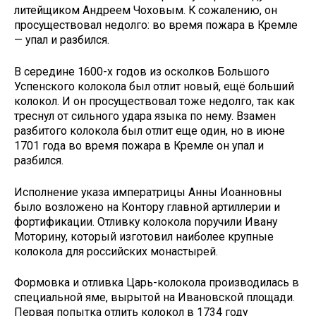
литейщиком Андреем Чоховым. К сожалению, он
просуществовал недолго: во время пожара в Кремле
— упал и разбился.
В середине 1600-х годов из осколков Большого
Успенского колокола был отлит новый, ещё больший
колокол. И он просуществовал тоже недолго, так как
треснул от сильного удара языка по нему. Взамен
разбитого колокола был отлит еще один, но в июне
1701 года во время пожара в Кремле он упал и
разбился.
Исполнение указа императрицы Анны Иоанновны
было возложено на Контору главной артиллерии и
фортификации. Отливку колокола поручили Ивану
Моторину, который изготовил наиболее крупные
колокола для российских монастырей.
Формовка и отливка Царь-колокола производилась в
специальной яме, вырытой на Ивановской площади.
Первая попытка отлить колокол в 1734 году