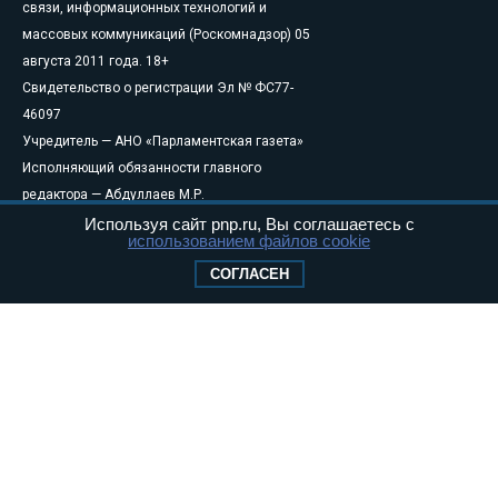
связи, информационных технологий и
массовых коммуникаций (Роскомнадзор) 05
августа 2011 года. 18+
Свидетельство о регистрации Эл № ФС77-
46097
Учредитель — АНО «Парламентская газета»
Исполняющий обязанности главного
редактора — Абдуллаев М.Р.
Тел.: +7 (495) 637–69–79 E-mail:
pg@pnp.ru
Используя сайт pnp.ru, Вы соглашаетесь с
использованием файлов cookie
«Парламентская газета» - официальное еженедельное издание
СОГЛАСЕН
Федерального Собрания РФ. Издается с 1997 года. Учредители
газеты - Государственная Дума и Совет Федерации РФ. Официальный
публикатор федеральных конституционных законов, федеральных
законов и актов палат Федерального Собрания. «Парламентская
газета» имеет пункты печати и представительства в десяти субъектах
федерации.
Сайт «Парламентской газеты» - это оперативные новости и
достоверная информация о принимаемых в стране законах и
деятельности депутатов и сенаторов. При использовании материалов
сайта «Парламентской газеты» активная ссылка на pnp.ru
обязательна.