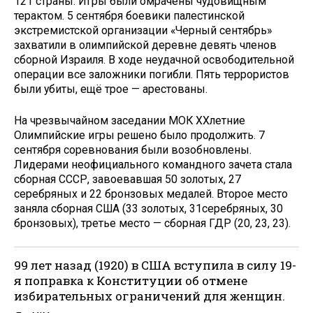
121 страны. Игры были омрачены чудовищным
терактом. 5 сентября боевики палестинской
экстремистской организации «Черный сентябрь»
захватили в олимпийской деревне девять членов
сборной Израиля. В ходе неудачной освободительной
операции все заложники погибли. Пять террористов
были убиты, ещё трое — арестованы.
На чрезвычайном заседании МОК XXлетние
Олимпийские игры решено было продолжить. 7
сентября соревнования были возобновлены.
Лидерами неофициального командного зачета стала
сборная СССР, завоевавшая 50 золотых, 27
серебряных и 22 бронзовых медалей. Второе место
заняла сборная США (33 золотых, 31серебряных, 30
бронзовых), третье место — сборная ГДР (20, 23, 23).
99 лет назад (1920) в США вступила в силу 19-
я поправка к Конституции об отмене
избирательных ограничений для женщин.