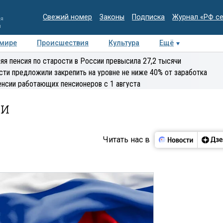
Свежий номер
Законы
Подписка
Журнал «РФ с
ия
и
 мире
Происшествия
Культура
Ещё
Медиацентр
Интервью
Колумнисты
Делова
яя пенсия по старости в России превысила 27,2 тысячи
эксперт
сти предложили закрепить на уровне не ниже 40% от заработка
енсии работающих пенсионеров с 1 августа
ии
Читать нас в