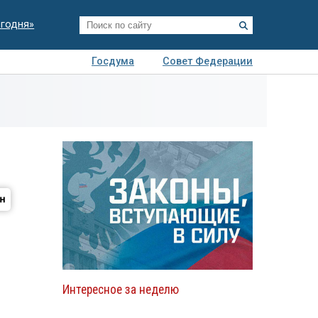
егодня»
Госдума
Совет Федерации
я
Авто
Недвижимость
Технологии
иза
Интересное за неделю