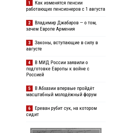
Как изменятся пенсии
1
работающих пенсионеров с 1 августа
Владимир Джабаров — о том,
2
зачем Европе Армения
Законы, вступающие в силу в
3
августе
В МИД России заявили о
4
подготовке Европы к войне с
Россией
В Абхазии впервые пройдёт
5
масштабный молодёжный форум
Ереван рубит сук, на котором
6
сидит