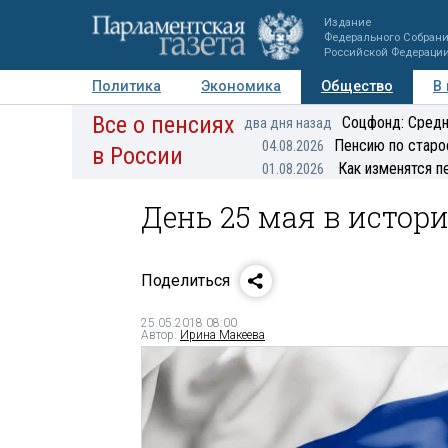
Издание
Федерального Собран
Российской Федераци
Политика
Экономика
Общество
В
Все о пенсиях
Фото
Авторы
Персоны
Мнения
Регионы
Соцфонд: Средн
два дня назад
Пенсию по старо
04.08.2026
в России
Как изменятся п
01.08.2026
День 25 мая в истор
Поделиться
25.05.2018 08:00
Автор:
Ирина Макеева