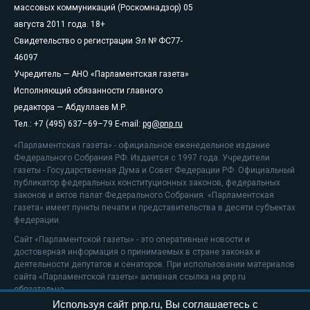
массовых коммуникаций (Роскомнадзор) 05
августа 2011 года. 18+
Свидетельство о регистрации Эл № ФС77-
46097
Учредитель — АНО «Парламентская газета»
Исполняющий обязанности главного
редактора — Абдуллаев М.Р.
Тел.: +7 (495) 637–69–79 E-mail:
pg@pnp.ru
«Парламентская газета» - официальное еженедельное издание
Федерального Собрания РФ. Издается с 1997 года. Учредители
газеты - Государственная Дума и Совет Федерации РФ. Официальный
публикатор федеральных конституционных законов, федеральных
законов и актов палат Федерального Собрания. «Парламентская
газета» имеет пункты печати и представительства в десяти субъектах
федерации.
Сайт «Парламентской газеты» - это оперативные новости и
достоверная информация о принимаемых в стране законах и
деятельности депутатов и сенаторов. При использовании материалов
сайта «Парламентской газеты» активная ссылка на pnp.ru
обязательна.
Используя сайт pnp.ru, Вы соглашаетесь с
На информационном ресурсе применяются
рекомендательные