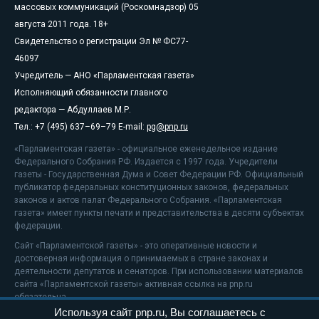
массовых коммуникаций (Роскомнадзор) 05
августа 2011 года. 18+
Свидетельство о регистрации Эл № ФС77-
46097
Учредитель — АНО «Парламентская газета»
Исполняющий обязанности главного
редактора — Абдуллаев М.Р.
Тел.: +7 (495) 637–69–79 E-mail:
pg@pnp.ru
«Парламентская газета» - официальное еженедельное издание
Федерального Собрания РФ. Издается с 1997 года. Учредители
газеты - Государственная Дума и Совет Федерации РФ. Официальный
публикатор федеральных конституционных законов, федеральных
законов и актов палат Федерального Собрания. «Парламентская
газета» имеет пункты печати и представительства в десяти субъектах
федерации.
Сайт «Парламентской газеты» - это оперативные новости и
достоверная информация о принимаемых в стране законах и
деятельности депутатов и сенаторов. При использовании материалов
сайта «Парламентской газеты» активная ссылка на pnp.ru
обязательна.
Используя сайт pnp.ru, Вы соглашаетесь с
На информационном ресурсе применяются
рекомендательные