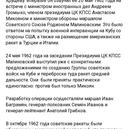
Хрущеву. Впервые он озвучил её 20 мая 1962 года на
встрече с министром иностранных дел Андреем
Громыко, членом президиума ЦК КПСС Анастасом
Микояном и министром обороны маршалом
Советского Союза Родионом Малиновским. Это было
ответом на попытку военной интервенции на Кубу со
стороны США, а также на размещение американских
ракет в Турции и Италии.
24 мая 1962 года на заседании Президиума ЦК КПСС
Малиновский выступил уже с конкретными
предложениями по созданию Группы советских
войск на Кубе и переброске туда ракет средней
дальности. Они были приняты практически
единогласно: против был только Микоян.
Разработку операции осуществляли маршал Иван
Баграмян, генерал-полковник Семён Иванов и
генерал-лейтенант Анатолий Грибков.
В октябре 1962 года советские ракеты были