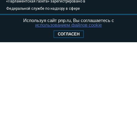
«Парламентская газета» зарегистрировано в
Федеральной службе по надзору в сфере
связи, информационных технологий и
Используя сайт pnp.ru, Вы соглашаетесь с
массовых коммуникаций (Роскомнадзор) 05
использованием файлов cookie
августа 2011 года. 18+
СОГЛАСЕН
Свидетельство о регистрации Эл № ФС77-
46097
Учредитель — АНО «Парламентская газета»
Исполняющий обязанности главного
редактора — Абдуллаев М.Р.
Тел.: +7 (495) 637–69–79 E-mail:
pg@pnp.ru
«Парламентская газета» - официальное еженедельное издание
Федерального Собрания РФ. Издается с 1997 года. Учредители
газеты - Государственная Дума и Совет Федерации РФ. Официальный
публикатор федеральных конституционных законов, федеральных
законов и актов палат Федерального Собрания. «Парламентская
газета» имеет пункты печати и представительства в десяти субъектах
федерации.
Сайт «Парламентской газеты» - это оперативные новости и
достоверная информация о принимаемых в стране законах и
деятельности депутатов и сенаторов. При использовании материалов