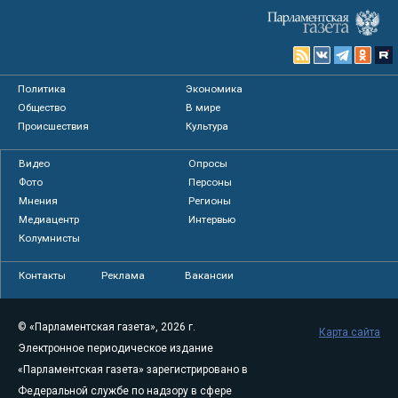
Политика
Экономика
Общество
В мире
Происшествия
Культура
Видео
Опросы
Фото
Персоны
Мнения
Регионы
Медиацентр
Интервью
Колумнисты
Контакты
Реклама
Вакансии
© «Парламентская газета», 2026 г.
Карта сайта
Электронное периодическое издание
«Парламентская газета» зарегистрировано в
Федеральной службе по надзору в сфере