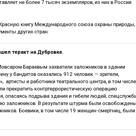
тавляет не более 7 тысяч экземпляров, из них в России
 Красную книгу Международного союза охраны природы,
менты других стран.
ошел теракт на Дубровке.
Мовсаром Бараевым захватили заложников в здании
лену у бандитов оказались 912 человек — зрители,
 артисты и работники театрального центра, в том числе
али прекратить контртеррористиче­скую операцию
ря, опасаясь подрыва здания и гибели людей, спецслужб
ю за­ложников. В результате штурма были освобожден
жников. Боевики, в том числе 19 женщин-смертниц, были