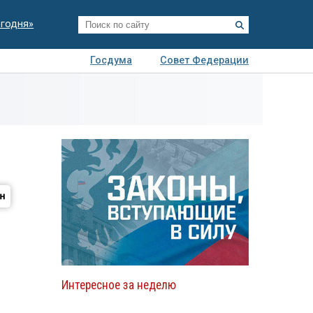
егодня»
Госдума
Совет Федерации
я
Авто
Недвижимость
Технологии
иза
Интересное за неделю