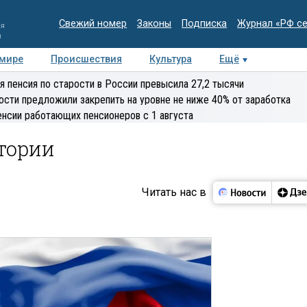
Свежий номер
Законы
Подписка
Журнал «РФ с
ия
и
 мире
Происшествия
Культура
Ещё
Медиацентр
Интервью
Колумнисты
Делова
я пенсия по старости в России превысила 27,2 тысячи
эксперт
ости предложили закрепить на уровне не ниже 40% от заработка
енсии работающих пенсионеров с 1 августа
стории
Читать нас в