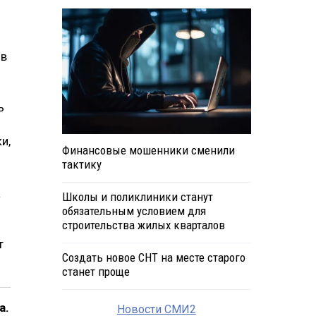
 в
ь
и,
Финансовые мошенники сменили
тактику
а
Школы и поликлиники станут
обязательным условием для
строительства жилых кварталов
т
Создать новое СНТ на месте старого
станет проще
а.
Новости СМИ2