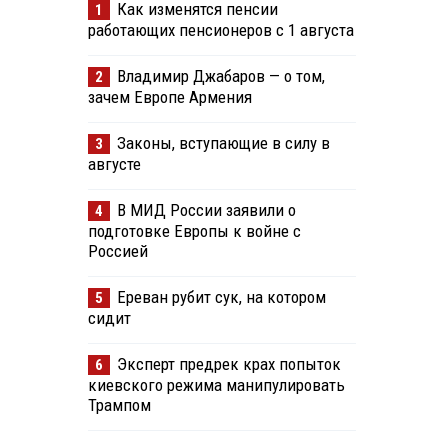
Как изменятся пенсии
1
работающих пенсионеров с 1 августа
Владимир Джабаров — о том,
2
зачем Европе Армения
Законы, вступающие в силу в
3
августе
В МИД России заявили о
4
подготовке Европы к войне с
Россией
Ереван рубит сук, на котором
5
сидит
Эксперт предрек крах попыток
6
киевского режима манипулировать
Трампом