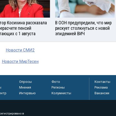
тор Косихина рассказала
В ООН предупредили, что мир
рерасчете пенсий
рискует столкнуться с новой
тающих с 1 августа
эпидемией ВИЧ
Новости СМИ2
Новости МирТесен
Опросы
Фото
Контакты
ы
Мнения
Регионы
Реклама
ентр
Интервью
Колумнисты
Вакансии
регистрировано в