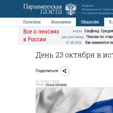
Издание
Федерального Собран
Российской Федераци
Политика
Экономика
Общество
В
Все о пенсиях
Фото
Авторы
Персоны
Мнения
Регионы
Соцфонд: Средня
вчера
Пенсию по стар
два дня назад
в России
Как изменятся п
01.08.2026
День 23 октября в и
Поделиться
23.10.2017 00:01
Автор:
Ирина Макеева