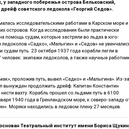
х, у западного побере­жья острова Бельковский,
 дрейф советского ледокола «Георгий Седов».
малась исследовательскими работами в Карском море и
их островов. Когда исследования были практически
на помощь судам, которые застряли во льдах в юго-
я ледоколов «Садко», «Малыгин» и «Седов» не увенчалис
 судам путь. 23 октября 1937 года корабли легли в
 человек: экипажи ледоколов, а также научные работник
мак», проложив путь, вывел «Садко» и «Малыгина». Из-з
л вынужден продолжить дрейф. Капитан Константин
 нести вахту. Корабль прошел со льдами путь в 6100
варя 1940 года в Гренландском море, к северо-западу о
». Моряки находились в ледовом плену 27 месяцев.
л основан Театральный институт имени Бориса Щукин