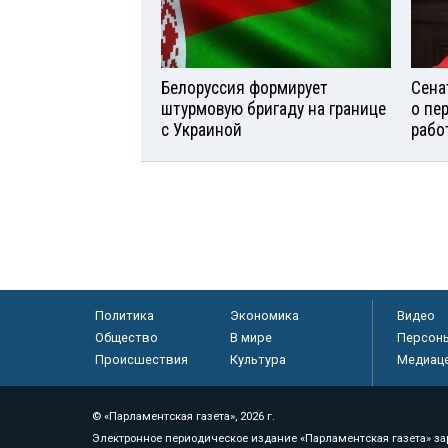
Белоруссия формирует
Сена
штурмовую бригаду на границе
о пе
с Украиной
рабо
Политика
Экономика
Видео
Общество
В мире
Персон
Происшествия
Культура
Медиац
© «Парламентская газета», 2026 г.
Электронное периодическое издание «Парламентская газета» за