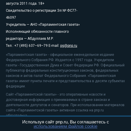
августа 2011 года. 18+
Свидетельство о регистрации Эл № ФС77-
46097
Учредитель — АНО «Парламентская газета»
Исполняющий обязанности главного
редактора — Абдуллаев М.Р.
Тел.: +7 (495) 637–69–79 E-mail:
pg@pnp.ru
«Парламентская газета» - официальное еженедельное издание
Федерального Собрания РФ. Издается с 1997 года. Учредители
газеты - Государственная Дума и Совет Федерации РФ. Официальный
публикатор федеральных конституционных законов, федеральных
законов и актов палат Федерального Собрания. «Парламентская
газета» имеет пункты печати и представительства в десяти субъектах
федерации.
Сайт «Парламентской газеты» - это оперативные новости и
достоверная информация о принимаемых в стране законах и
деятельности депутатов и сенаторов. При использовании материалов
сайта «Парламентской газеты» активная ссылка на pnp.ru
обязательна.
Используя сайт pnp.ru, Вы соглашаетесь с
На информационном ресурсе применяются
рекомендательные
использованием файлов cookie
технологии