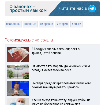
праздники
военные
здоровье
история
деньги
Рекомендуемые материалы
В Госдуму внесли законопроект о
тринадцатой пенсии
От «порта пяти морей» до «синичек»: чем
сегодня живет Москва-река
Эксперт предрек крах попыток киевского
режима манипулировать Трампом
Клещи выходят на охоту: вирус Бурбон не
ждут, но боррелиоз не исключают