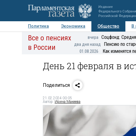
Издание
Федерального Собран
Российской Федераци
Политика
Экономика
Общество
В
Все о пенсиях
Фото
Авторы
Персоны
Мнения
Регионы
Соцфонд: Средня
вчера
Пенсию по стар
два дня назад
в России
Как изменятся п
01.08.2026
День 21 февраля в и
Поделиться
21.02.2024 00:05
Автор:
Ирина Макеева