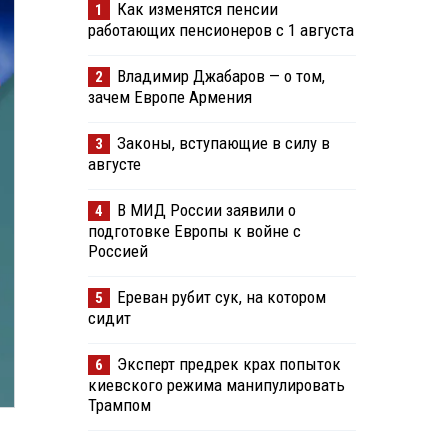
Как изменятся пенсии
1
работающих пенсионеров с 1 августа
Владимир Джабаров — о том,
2
зачем Европе Армения
Законы, вступающие в силу в
3
августе
В МИД России заявили о
4
подготовке Европы к войне с
Россией
Ереван рубит сук, на котором
5
сидит
Эксперт предрек крах попыток
6
киевского режима манипулировать
Трампом