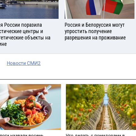
я России поразила
Россия и Белоруссия могут
стические центры и
упростить получение
гетические объекты на
разрешения на проживание
ине
Новости СМИ2
логи назвали восемь
Что делать с помидорами в