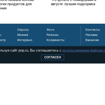
огих продуктов для
августе: лучшая подкормка
ения
Опросы
Фото
Контакты
ы
Мнения
Регионы
Реклама
ентр
Интервью
Колумнисты
Вакансии
льзуя сайт pnp.ru, Вы соглашаетесь с
использованием файлов c
СОГЛАСЕН
регистрировано в
 технологий и
8+
.
дерального Собрания РФ. Издается с 1997 года. Учредители газеты - Государств
ктов палат Федерального Собрания. «Парламентская газета» имеет пункты печати