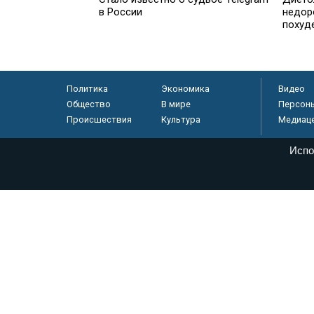
в России
недор
похуд
Политика
Экономика
Видео
Общество
В мире
Персон
Происшествия
Культура
Медиац
Испо
© «Парламентская газета», 2026 г.
Электронное периодическое издание «Парламентская газета» за
Федеральной службе по надзору в сфере связи, информационных
массовых коммуникаций (Роскомнадзор) 05 августа 2011 года. 1
Свидетельство о регистрации Эл № ФС77-46097
Учредитель — АНО «Парламентская газета»
Исполняющий обязанности главного редактора — Абдуллаев М.Р
Тел.: +7 (495) 637–69–79 E-mail:
pg@pnp.ru
«Парламентская газета» - официальное еженедельное издание Фе
федеральных конституционных законов, федеральных законов и а