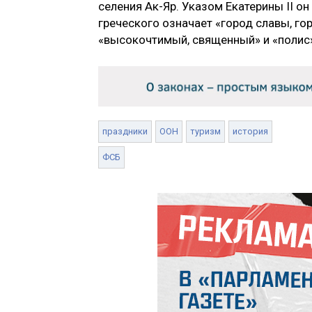
селения Ак-Яр. Указом Екатерины II он
греческого означает «город славы, го
«высокочтимый, священный» и «полис»
праздники
ООН
туризм
история
ФСБ