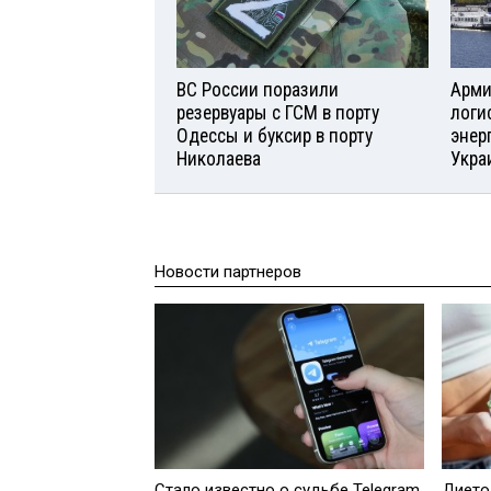
ВС России поразили
Арми
резервуары с ГСМ в порту
логи
Одессы и буксир в порту
энер
Николаева
Укра
Новости партнеров
Стало известно о судьбе Telegram
Дието