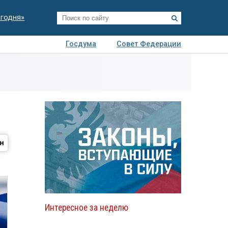
егодня»
Госдума
Совет Федерации
я
Авто
Недвижимость
Технологии
иза
Интересное за неделю