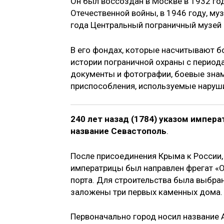
Он был воссоздан в Москве в 1932 го
Отечественной войны, в 1946 году, му
года Центральный пограничный музей 
В его фондах, которые насчитывают б
истории пограничной охраны с период
документы и фотографии, боевые знам
приспособления, используемые наруши
240 лет назад (1784) указом импер
название Севастополь
.
После присоединения Крыма к России,
императрицы был направлен фрегат «
порта. Для строительства была выбран
заложены три первых каменных дома.
Первоначально город носил название 