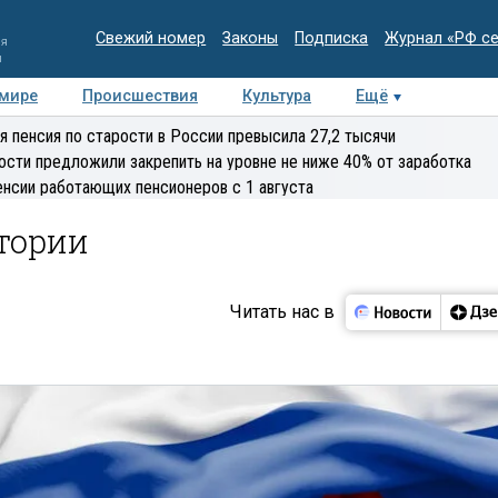
Свежий номер
Законы
Подписка
Журнал «РФ с
ия
и
 мире
Происшествия
Культура
Ещё
Медиацентр
Интервью
Колумнисты
Делова
я пенсия по старости в России превысила 27,2 тысячи
эксперт
ости предложили закрепить на уровне не ниже 40% от заработка
енсии работающих пенсионеров с 1 августа
стории
Читать нас в