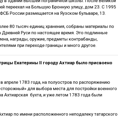
ду в здании Высшей пограничной школы. После Великой
зей переехал на Большую Бронную улицу, дом 23. С 1995
ФСБ России размещается на Яузском бульваре, 13.
олее 80 тысяч единиц хранения, собраны материалы по
а Древней Руси по настоящее время. Это подлинные
ена, награды, оружие, предметы контрабанды,
телями при переходе границы и много другое.
атрицы Екатерины II городу Ахтиар было присвоено
 в апреле 1783 года, на полуостров по распоряжению
Осторожный» для выбора места для постройки военного
а Ахтиарская бухта, и уже летом 1783 года были
Ахтиар по имени расположенного неподалеку татарского