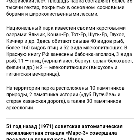
«марийский лес». Площадь парка составляет более 36
тысячи гектар, покрытых в основном сосновыми
борами и широколиственными лесами.
Национальный парк известен своими карстовыми
озерами: Яльчик, Конан-Ер, Тот-Ер, Шуть-Ер, Глухое,
Кичиер и др. Здесь обитают свыше 40 видов рыб,
более 160 видов птиц и 52 вида млекопитающих. В
Красную книгу РФ занесены бабочка-аполлон, 3 вида
рыб, 11 — птиц (чёрный аист, беркут, орлан-белохвост,
филин и др.) и 2 — млекопитающих (выхухоль и
гигантская вечерница).
На территории парка расположены 10 памятников
природы, 2 памятника истории («дуб Пугачёва» и
старая казанская дорога), а также 30 памятников
археологии.
51 год назад (1971) советская автоматическая
межпланетная станция «Марс-3» совершила
посадку на поверхность Марса
.