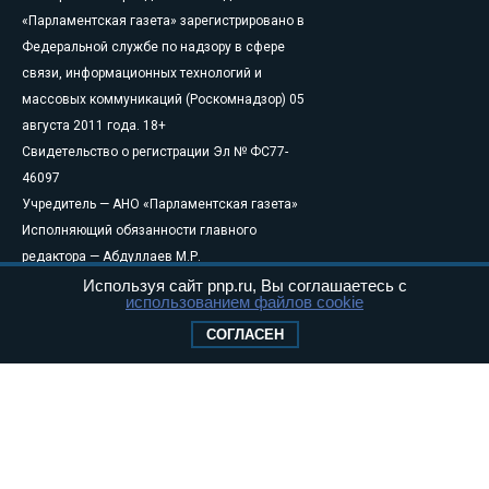
«Парламентская газета» зарегистрировано в
Федеральной службе по надзору в сфере
связи, информационных технологий и
массовых коммуникаций (Роскомнадзор) 05
августа 2011 года. 18+
Свидетельство о регистрации Эл № ФС77-
46097
Учредитель — АНО «Парламентская газета»
Исполняющий обязанности главного
редактора — Абдуллаев М.Р.
Тел.: +7 (495) 637–69–79 E-mail:
pg@pnp.ru
Используя сайт pnp.ru, Вы соглашаетесь с
использованием файлов cookie
«Парламентская газета» - официальное еженедельное издание
СОГЛАСЕН
Федерального Собрания РФ. Издается с 1997 года. Учредители
газеты - Государственная Дума и Совет Федерации РФ. Официальный
публикатор федеральных конституционных законов, федеральных
законов и актов палат Федерального Собрания. «Парламентская
газета» имеет пункты печати и представительства в десяти субъектах
федерации.
Сайт «Парламентской газеты» - это оперативные новости и
достоверная информация о принимаемых в стране законах и