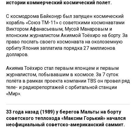
истории коммерческий космический полет.
С космодрома Байконур был запущен космический
корабль «Союз ТМ-11» с советскими космонавтами
Виктором Афанасьевым, Мусой Манаровым и
японским журналистом Акиямой Тоёхиро на борту. За
право послать своего космонавта на околоземную
орбиту Япония заплатила порядка 27 миллионов
долларов.
Акияма Тоёхиро стал первым японцем и первым
журналистом, побывавшим в космосе. За 7 суток
полёта в рамках проекта компании TBS он провел ряд
теле- и радиорепортажей с орбитальной станции
«Мир».
33 года назад (1989) у берегов Мальты на борту
советского теплохода «Максим Горький» начался
неофициальный советско-американский саммит.