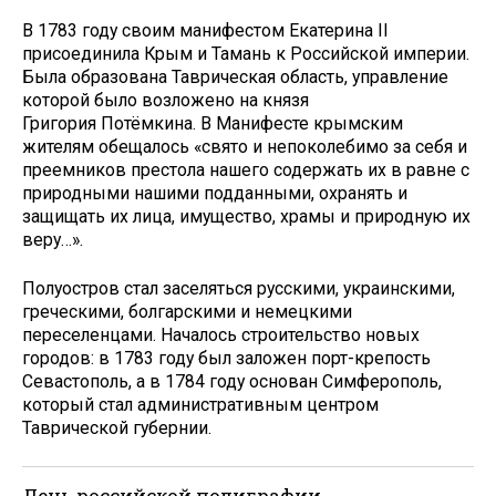
В 1783 году своим манифестом Екатерина II
присоединила Крым и Тамань к Российской империи.
Была образована Таврическая область, управление
которой было возложено на князя
Григория Потёмкина. В Манифесте крымским
жителям обещалось «свято и непоколебимо за себя и
преемников престола нашего содержать их в равне с
природными нашими подданными, охранять и
защищать их лица, имущество, храмы и природную их
веру…».
Полуостров стал заселяться русскими, украинскими,
греческими, болгарскими и немецкими
переселенцами. Началось строительство новых
городов: в 1783 году был заложен порт-крепость
Севастополь, а в 1784 году основан Симферополь,
который стал административным центром
Таврической губернии.
День российской полиграфии.