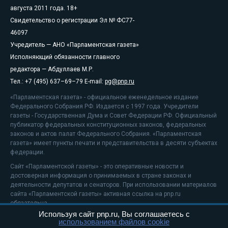
августа 2011 года. 18+
Свидетельство о регистрации Эл № ФС77-
46097
Учредитель — АНО «Парламентская газета»
Исполняющий обязанности главного
редактора — Абдуллаев М.Р.
Тел.: +7 (495) 637–69–79 E-mail:
pg@pnp.ru
«Парламентская газета» - официальное еженедельное издание
Федерального Собрания РФ. Издается с 1997 года. Учредители
газеты - Государственная Дума и Совет Федерации РФ. Официальный
публикатор федеральных конституционных законов, федеральных
законов и актов палат Федерального Собрания. «Парламентская
газета» имеет пункты печати и представительства в десяти субъектах
федерации.
Сайт «Парламентской газеты» - это оперативные новости и
достоверная информация о принимаемых в стране законах и
деятельности депутатов и сенаторов. При использовании материалов
сайта «Парламентской газеты» активная ссылка на pnp.ru
обязательна.
Используя сайт pnp.ru, Вы соглашаетесь с
На информационном ресурсе применяются
рекомендательные
использованием файлов cookie
технологии