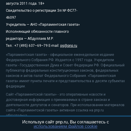
августа 2011 года. 18+
Свидетельство о регистрации Эл № ФС77-
46097
Учредитель — АНО «Парламентская газета»
Исполняющий обязанности главного
редактора — Абдуллаев М.Р.
Тел.: +7 (495) 637–69–79 E-mail:
pg@pnp.ru
«Парламентская газета» - официальное еженедельное издание
Федерального Собрания РФ. Издается с 1997 года. Учредители
газеты - Государственная Дума и Совет Федерации РФ. Официальный
публикатор федеральных конституционных законов, федеральных
законов и актов палат Федерального Собрания. «Парламентская
газета» имеет пункты печати и представительства в десяти субъектах
федерации.
Сайт «Парламентской газеты» - это оперативные новости и
достоверная информация о принимаемых в стране законах и
деятельности депутатов и сенаторов. При использовании материалов
сайта «Парламентской газеты» активная ссылка на pnp.ru
обязательна.
Используя сайт pnp.ru, Вы соглашаетесь с
На информационном ресурсе применяются
рекомендательные
использованием файлов cookie
технологии