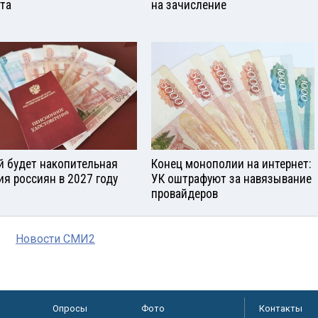
ста
на зачисление
й будет накопительная
Конец монополии на интернет:
ия россиян в 2027 году
УК оштрафуют за навязывание
провайдеров
Новости СМИ2
Опросы
Фото
Контакты