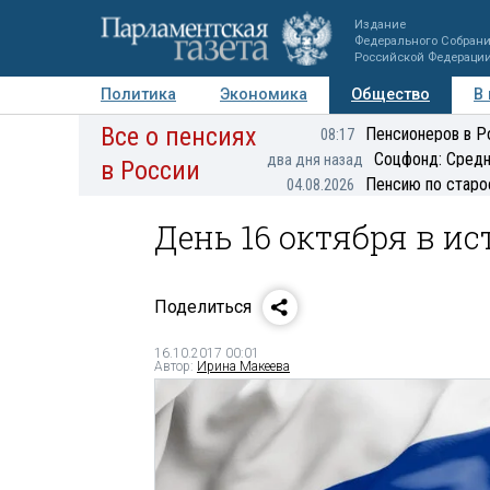
Издание
Федерального Собран
Российской Федераци
Политика
Экономика
Общество
В
Все о пенсиях
Фото
Авторы
Персоны
Мнения
Регионы
Пенсионеров в Р
08:17
Соцфонд: Средн
два дня назад
в России
Пенсию по старо
04.08.2026
День 16 октября в и
Поделиться
16.10.2017 00:01
Автор:
Ирина Макеева