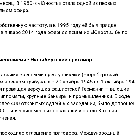
месяц. В 1980-х «Юность» стала одной из первых
рямом эфире.
бственную частоту, а в 1995 году ей был придан
 в январе 2014 года эфирное вещание «Юности» было
в исполнение Нюрнбергский приговор.
стскими военными преступниками (Нюрнбергский
 военном трибунале с 20 ноября 1945 по 1 октября 19
ся правящая верхушка фашистской Германии — высшие
дипломаты, крупные банкиры и промышленники. В ходе
олее 400 открытых судебных заседаний, было допроше
00 тысяч письменных показаний и около 3 тысяч
инения.
а проходило оглашение приговора. Международный