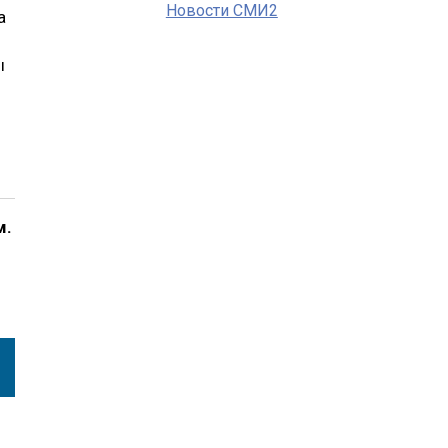
Новости СМИ2
а
ы
м.