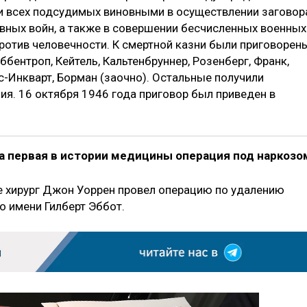
и всех подсудимых виновными в осуществлении заговор
ивных войн, а также в совершении бесчисленных военных
против человечности. К смертной казни были приговорен
иббентроп, Кейтель, Кальтенбруннер, Розенберг, Франк,
сс-Инкварт, Борман (заочно). Остальные получили
я. 16 октября 1946 года приговор был приведен в
на первая в истории медицины операция под наркозо
е хирург Джон Уоррен провел операцию по удалению
о имени Гилберт Эббот.