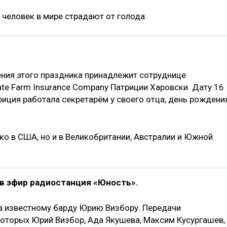
человек в мире страдают от голода.
ения этого праздника принадлежит сотруднице
te Farm Insurance Company Патриции Харовски. Дату 16
риция работала секретарём у своего отца, день рождени
ко в США, но и в Великобритании, Австралии и Южной
 в эфир радиостанция «Юность».
а известному барду Юрию Визбору. Передачи
которых Юрий Визбор, Ада Якушева, Максим Кусургашев,