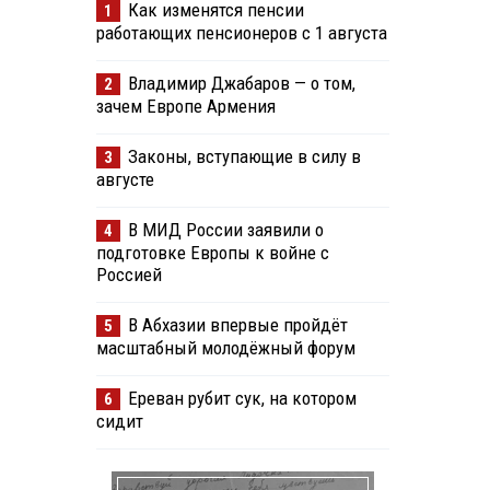
Как изменятся пенсии
1
работающих пенсионеров с 1 августа
Владимир Джабаров — о том,
2
зачем Европе Армения
Законы, вступающие в силу в
3
августе
В МИД России заявили о
4
подготовке Европы к войне с
Россией
В Абхазии впервые пройдёт
5
масштабный молодёжный форум
Ереван рубит сук, на котором
6
сидит