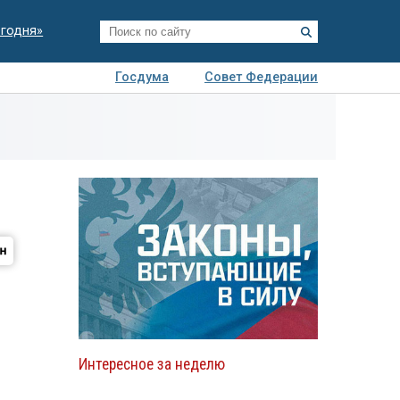
егодня»
Госдума
Совет Федерации
я
Авто
Недвижимость
Технологии
иза
Интересное за неделю