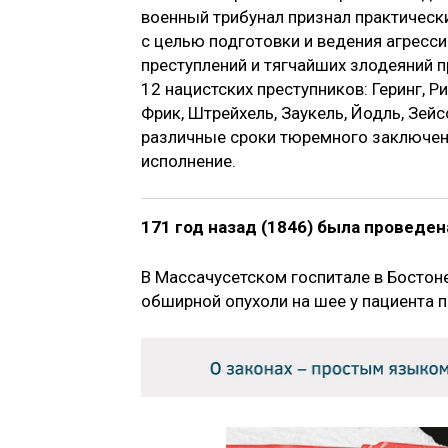
военный трибунал признал практическ
с целью подготовки и ведения агресс
преступлений и тягчайших злодеяний 
12 нацистских преступников: Геринг, Р
Фрик, Штрейхель, Заукель, Йодль, Зей
различные сроки тюремного заключени
исполнение.
171 год назад (1846) была проведе
В Массачусетском госпитале в Бостон
обширной опухоли на шее у пациента п