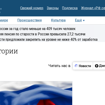
Свежий номер
Законы
Подписка
Журнал «РФ с
ия
и
 мире
Происшествия
Культура
Ещё
Медиацентр
Интервью
Колумнисты
Делова
оссии за год стало меньше на 409 тысяч человек
эксперт
яя пенсия по старости в России превысила 27,2 тысячи
сти предложили закрепить на уровне не ниже 40% от заработка
стории
Читать нас в