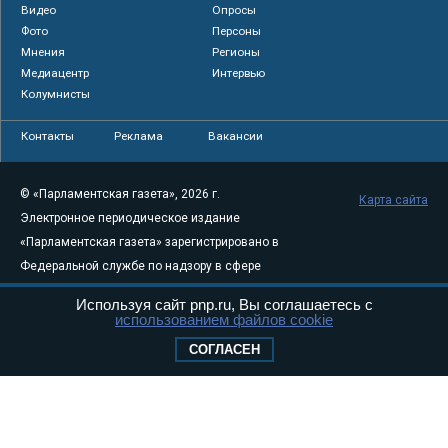
Видео
Опросы
Фото
Персоны
Мнения
Регионы
Медиацентр
Интервью
Колумнисты
Контакты
Реклама
Вакансии
© «Парламентская газета», 2026 г.
Карта сайта
Электронное периодическое издание
«Парламентская газета» зарегистрировано в
Федеральной службе по надзору в сфере
связи, информационных технологий и
Используя сайт pnp.ru, Вы соглашаетесь с
массовых коммуникаций (Роскомнадзор) 05
использованием файлов cookie
августа 2011 года. 18+
СОГЛАСЕН
Свидетельство о регистрации Эл № ФС77-
46097
Учредитель — АНО «Парламентская газета»
Исполняющий обязанности главного