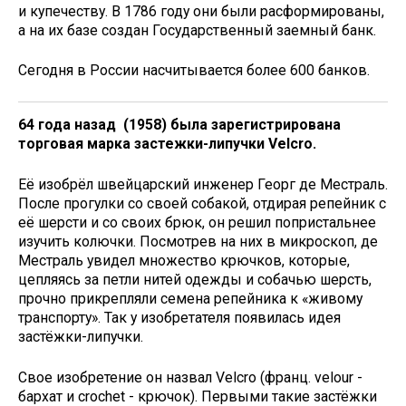
и купечеству. В 1786 году они были расформированы,
а на их базе создан Государственный заемный банк.
Сегодня в России насчитывается более 600 банков.
64 года назад
(1958) была зарегистрирована
торговая марка застежки-липучки Velcrо.
Её изобрёл швейцарский инженер Георг де Местраль.
После прогулки со своей собакой, отдирая репейник с
её шерсти и со своих брюк, он решил попристальнее
изучить колючки. Посмотрев на них в микроскоп, де
Местраль увидел множество крючков, которые,
цепляясь за петли нитей одежды и собачью шерсть,
прочно прикрепляли семена репейника к «живому
транспорту». Так у изобретателя появилась идея
застёжки-липучки.
Свое изобретение он назвал Velcro (франц. velour -
бархат и crochet - крючок). Первыми такие застёжки